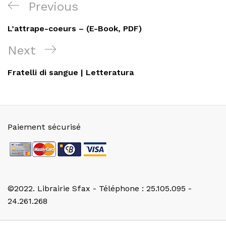
Navigation
Previous
Previous
de
Post
L’attrape-coeurs – (E-Book, PDF)
l’article
Next
Next
Post
Fratelli di sangue | Letteratura
Paiement sécurisé
©2022. Librairie Sfax - Téléphone : 25.105.095 -
24.261.268