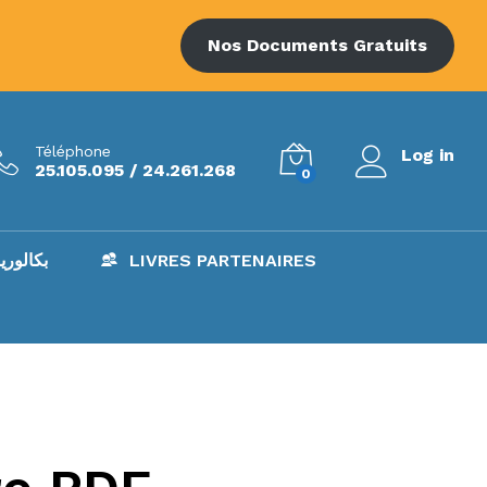
Nos Documents Gratuits
Téléphone
Log in
25.105.095 / 24.261.268
0
AC – بكالوريا
LIVRES PARTENAIRES