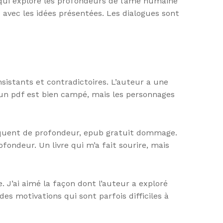
n qui explore les profondeurs de l’âme humaine
d avec les idées présentées. Les dialogues sont
nsistants et contradictoires. L’auteur a une
re un pdf est bien campé, mais les personnages
anquent de profondeur, epub gratuit dommage.
fondeur. Un livre qui m’a fait sourire, mais
e. J’ai aimé la façon dont l’auteur a exploré
s motivations qui sont parfois difficiles à