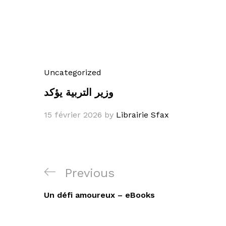
Uncategorized
وزير التربية يؤكد
15 février 2026
by
Librairie Sfax
Navigation
Previous
Previous
de
Post
Un défi amoureux – eBooks
l’article