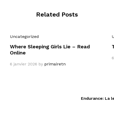
Related Posts
Uncategorized
U
Where Sleeping Girls Lie – Read
Online
6
6 janvier 2026
by
primairetn
Endurance: La l