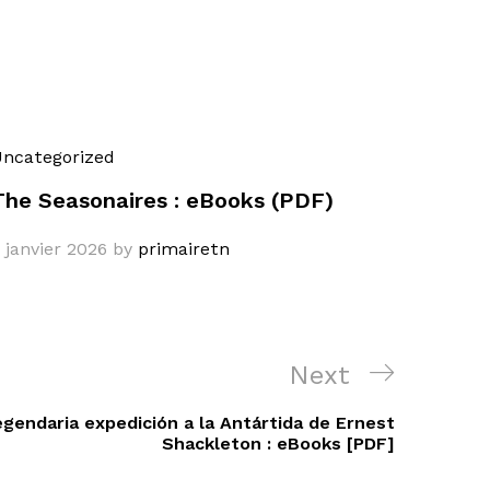
ncategorized
The Seasonaires : eBooks (PDF)
 janvier 2026
by
primairetn
Next
Next
Post
egendaria expedición a la Antártida de Ernest
Shackleton : eBooks [PDF]