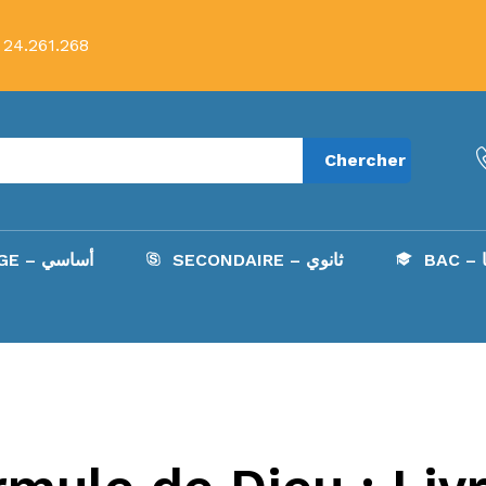
 24.261.268
Chercher
B
SECONDAIRE – ثانوي
COLLÈGE – أساسي