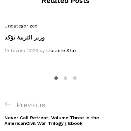
Related Posts
Uncategorized
وزير التربية يؤكد
15 février 2026
by
Librairie Sfax
Navigation
Previous
Previous
de
Post
Never Call Retreat, Volume Three in the
l’article
AmericanCivil War Trilogy | Ebook