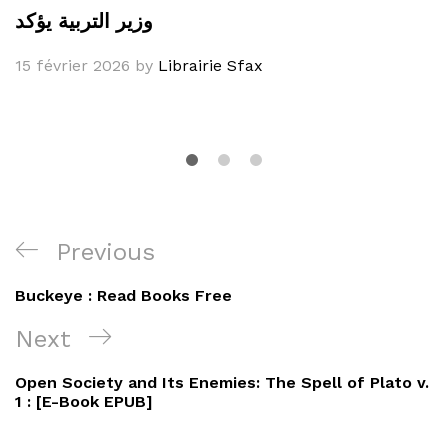
وزير التربية يؤكد
15 février 2026
by
Librairie Sfax
Navigation
Previous
Previous
de
Post
Buckeye : Read Books Free
l’article
Next
Next
Post
Open Society and Its Enemies: The Spell of Plato v.
1 : [E-Book EPUB]