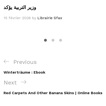
وزير التربية يؤكد
15 février 2026
by
Librairie Sfax
Navigation
Previous
Previous
de
Post
Winterträume : Ebook
l’article
Next
Next
Post
Red Carpets And Other Banana Skins | Online Books