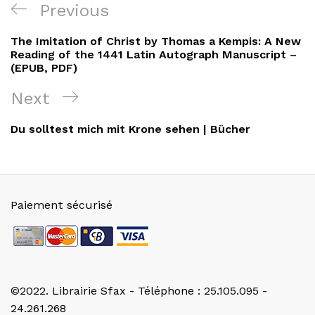
Navigation
Previous
Previous
de
Post
The Imitation of Christ by Thomas a Kempis: A New
l’article
Reading of the 1441 Latin Autograph Manuscript –
(EPUB, PDF)
Next
Next
Post
Du solltest mich mit Krone sehen | Bücher
Paiement sécurisé
©2022. Librairie Sfax - Téléphone : 25.105.095 -
24.261.268