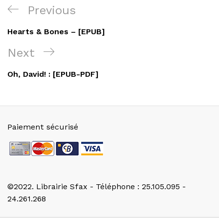
Navigation
Previous
Previous
de
Post
Hearts & Bones – [EPUB]
l’article
Next
Next
Post
Oh, David! : [EPUB-PDF]
Paiement sécurisé
©2022. Librairie Sfax - Téléphone : 25.105.095 -
24.261.268