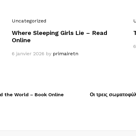
Uncategorized
U
Where Sleeping Girls Lie – Read
Online
6
6 janvier 2026
by
primairetn
d the World – Book Online
Οι τρεις σωματοφύλ