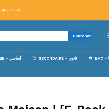
 24.261.268
Chercher
B
SECONDAIRE – ثانوي
COLLÈGE – أساسي