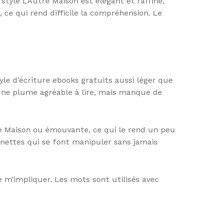
style L’Autre Maison est élégant et raffiné,
 ce qui rend difficile la compréhension. Le
tyle d’écriture ebooks gratuits aussi léger que
a une plume agréable à lire, mais manque de
e Maison ou émouvante, ce qui le rend un peu
nnettes qui se font manipuler sans jamais
e m’impliquer. Les mots sont utilisés avec