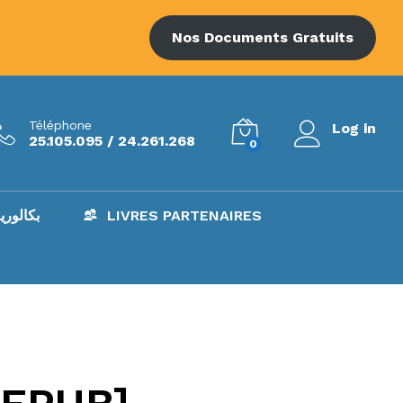
Nos Documents Gratuits
Téléphone
Log in
25.105.095 / 24.261.268
0
AC – بكالوريا
LIVRES PARTENAIRES