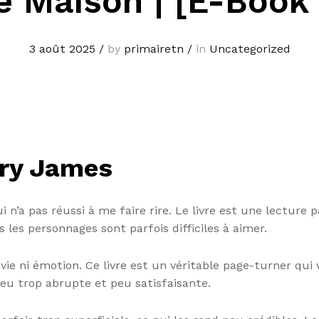
re Maison | [E-Book
3 août 2025
/
by
primairetn
/
in
Uncategorized
nry James
i n’a pas réussi à me faire rire. Le livre est une lecture
s les personnages sont parfois difficiles à aimer.
e ni émotion. Ce livre est un véritable page-turner qui vo
eu trop abrupte et peu satisfaisante.