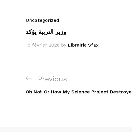
Uncategorized
وزير التربية يؤكد
15 février 2026
by
Librairie Sfax
Navigation
Previous
Previous
de
Post
Oh No!: Or How My Science Project Destroye
l’article