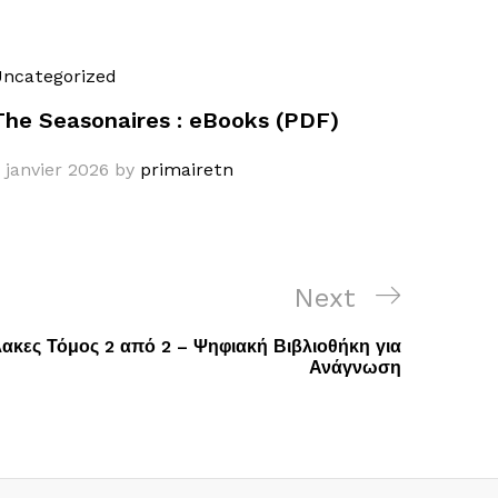
ncategorized
The Seasonaires : eBooks (PDF)
 janvier 2026
by
primairetn
Next
Next
Post
ακες Τόμος 2 από 2 – Ψηφιακή Βιβλιοθήκη για
Ανάγνωση