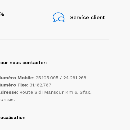
0%
Service client
our nous contacter:
Numéro Mobile
: 25.105.095 / 24.261.268
Numéro Fixe
: 31.162.767
Adresse
: Route Sidi Mansour Km 6, Sfax,
unisie.
ocalisation