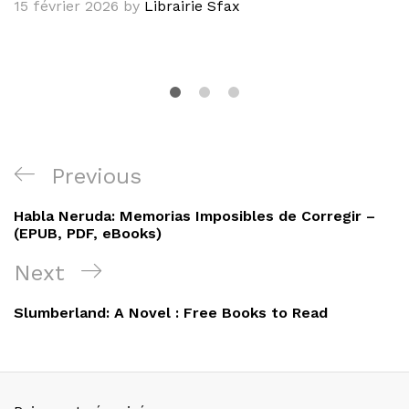
15 février 2026
by
Librairie Sfax
Navigation
Previous
Previous
de
Post
Habla Neruda: Memorias Imposibles de Corregir –
l’article
(EPUB, PDF, eBooks)
Next
Next
Post
Slumberland: A Novel : Free Books to Read