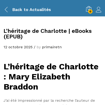
Back to
Actualités
0
L’héritage de Charlotte | eBooks
(EPUB)
12 octobre 2025
/
by
primairetn
L’héritage de Charlotte
: Mary Elizabeth
Braddon
J’ai été impressionné par la recherche l’auteur de