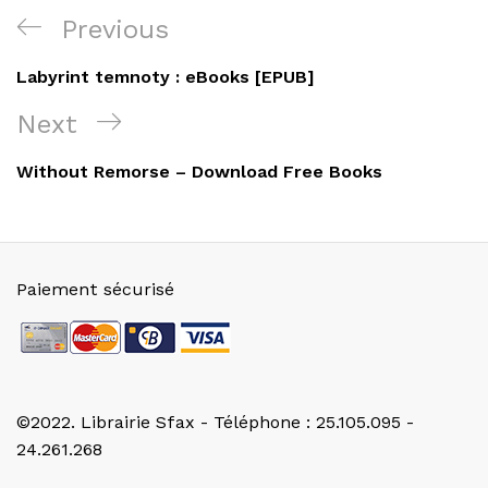
Navigation
Previous
Previous
de
Post
Labyrint temnoty : eBooks [EPUB]
l’article
Next
Next
Post
Without Remorse – Download Free Books
Paiement sécurisé
©2022. Librairie Sfax - Téléphone : 25.105.095 -
24.261.268