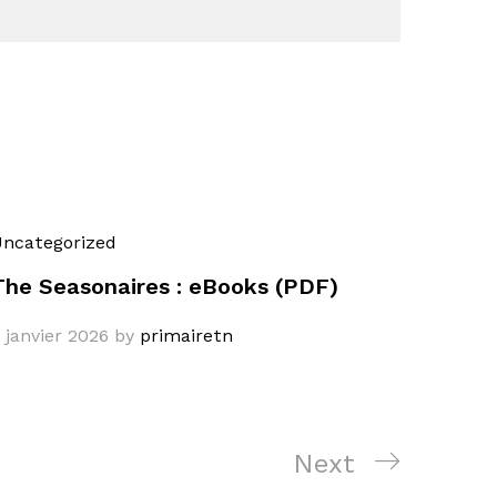
ncategorized
The Seasonaires : eBooks (PDF)
 janvier 2026
by
primairetn
Next
Next