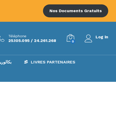
Nos Documents Gratuits
Téléphone
Log in
25.105.095 / 24.261.268
0
AC – بكالوريا
LIVRES PARTENAIRES