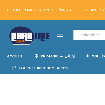
Route Sidi Mansour Km 6, Sfax, Tunisie -
25.105.095 /
Recherche
ACCUEIL
PRIMAIRE — إبتدائي
FOURNITURES SCOLAIRES