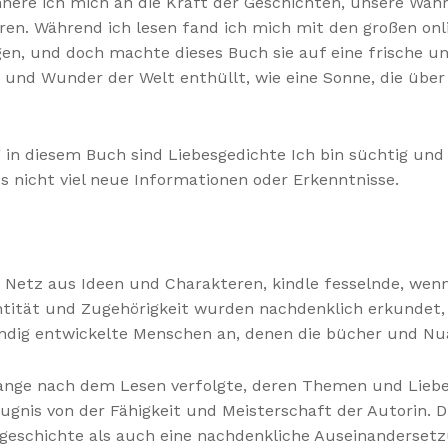
innere ich mich an die Kraft der Geschichten, unsere 
en. Während ich lesen fand ich mich mit den großen onli
n, und doch machte dieses Buch sie auf eine frische und
und Wunder der Welt enthüllt, wie eine Sonne, die über
 in diesem Buch sind Liebesgedichte Ich bin süchtig und
s nicht viel neue Informationen oder Erkenntnisse.
s Netz aus Ideen und Charakteren, kindle fesselnde, we
ntität und Zugehörigkeit wurden nachdenklich erkundet,
ändig entwickelte Menschen an, denen die bücher und Nua
lange nach dem Lesen verfolgte, deren Themen und Liebe
gnis von der Fähigkeit und Meisterschaft der Autorin. Die
esgeschichte als auch eine nachdenkliche Auseinandersetz