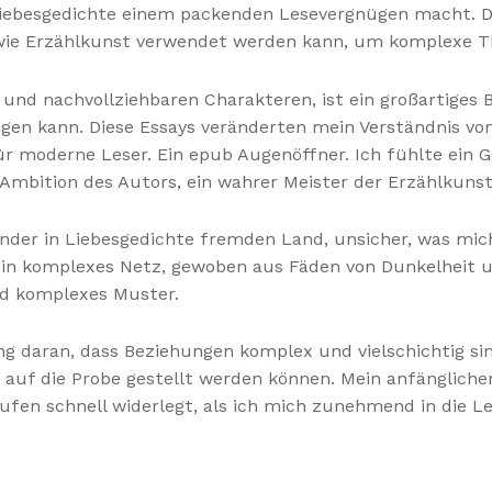
iebesgedichte einem packenden Lesevergnügen macht. Di
r, wie Erzählkunst verwendet werden kann, um komplexe 
und nachvollziehbaren Charakteren, ist ein großartiges B
en kann. Diese Essays veränderten mein Verständnis vo
r moderne Leser. Ein epub Augenöffner. Ich fühlte ein 
mbition des Autors, ein wahrer Meister der Erzählkunst
ender in Liebesgedichte fremden Land, unsicher, was mic
ein komplexes Netz, gewoben aus Fäden von Dunkelheit un
nd komplexes Muster.
rung daran, dass Beziehungen komplex und vielschichtig s
auf die Probe gestellt werden können. Mein anfänglicher
fen schnell widerlegt, als ich mich zunehmend in die Le