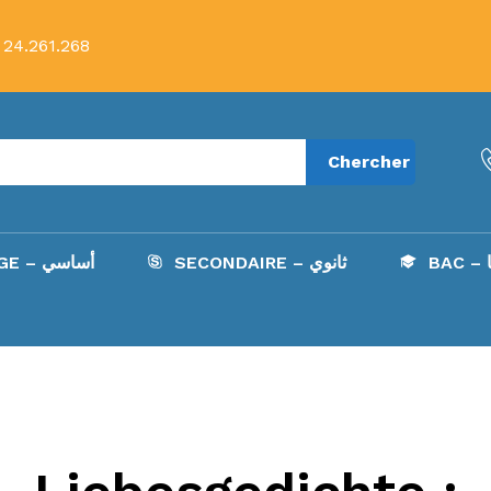
 24.261.268
Chercher
B
SECONDAIRE – ثانوي
COLLÈGE – أساسي