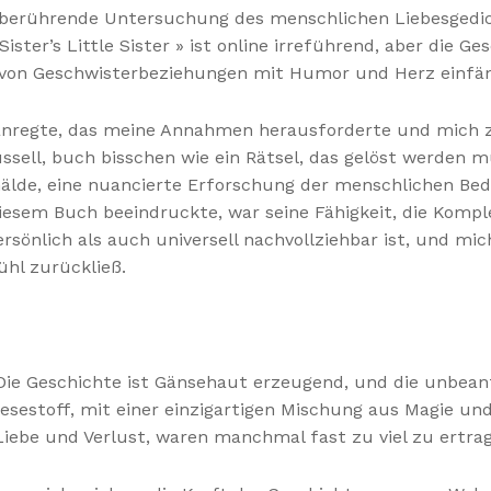
 berührende Untersuchung des menschlichen Liebesgedi
ister’s Little Sister » ist online irreführend, aber die Ge
k von Geschwisterbeziehungen mit Humor und Herz einfän
nregte, das meine Annahmen herausforderte und mich z
russell, buch bisschen wie ein Rätsel, das gelöst werden
lde, eine nuancierte Erforschung der menschlichen Bedi
esem Buch beeindruckte, war seine Fähigkeit, die Kompl
persönlich als auch universell nachvollziehbar ist, und m
hl zurückließ.
Die Geschichte ist Gänsehaut erzeugend, und die unbean
r Lesestoff, mit einer einzigartigen Mischung aus Magie 
iebe und Verlust, waren manchmal fast zu viel zu ertra