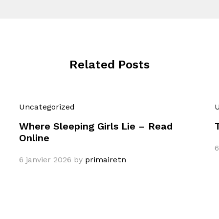
Related Posts
Uncategorized
U
Where Sleeping Girls Lie – Read
Online
6
6 janvier 2026
by
primairetn