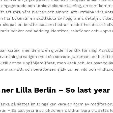
en engagerande och tankeväckande läsning, en som kommer
t att röra våra hjärtan och sinnen, att utmana våra ant
 här boken är en skattkista av noggranna detaljer, vilket 
ar skapat en berättelse som hedrar modet hos dessa indi
or gratis böcker nedladdning identitet, relationer och up
r kärlek, men denna en gjorde inte klik för mig. Karak
 förväntningarna igen med sin senaste julroman, en berät
sk till denna uppföljare först, men Jack och Jos osannol
mmarnatt, och berättelsen själv var en vild och vindland
 ner Lilla Berlin – So last year
 tänka på sättet knittings kan vara en form av meditation
rlin – So last year instruktionerna bidrar bara till detta 