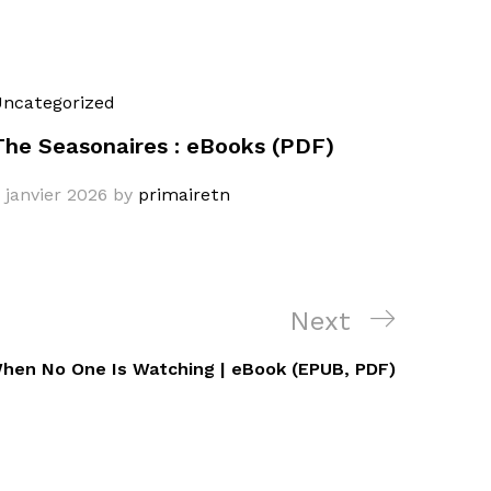
ncategorized
The Seasonaires : eBooks (PDF)
 janvier 2026
by
primairetn
Next
Next
Post
hen No One Is Watching | eBook (EPUB, PDF)