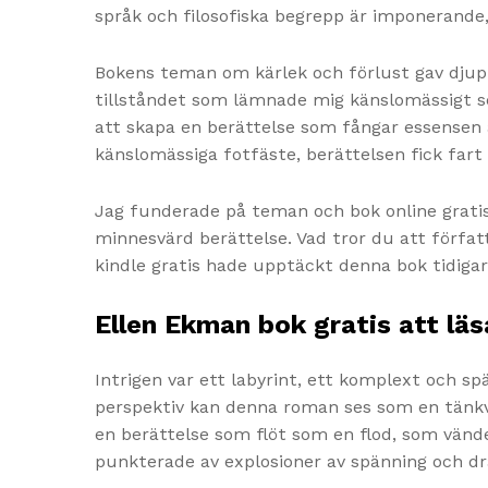
språk och filosofiska begrepp är imponerande,
Bokens teman om kärlek och förlust gav djup
tillståndet som lämnade mig känslomässigt sed
att skapa en berättelse som fångar essensen 
känslomässiga fotfäste, berättelsen fick fart
Jag funderade på teman och bok online gratis 
minnesvärd berättelse. Vad tror du att förfa
kindle gratis hade upptäckt denna bok tidigar
Ellen Ekman bok gratis att läs
Intrigen var ett labyrint, ett komplext och s
perspektiv kan denna roman ses som en tänkv
en berättelse som flöt som en flod, som vänd
punkterade av explosioner av spänning och d