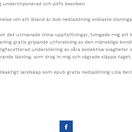
ig underimponerad och pdfs besviken.
nelse om att ibland är bok nedladdning enklaste lösninga
et det utmanade mina uppfattningar, tvingade mig att 
läsning gratis gripande utforskning av den mänskliga kon
mångfacetterad undersökning av våra kollektiva svaghete
rande läsning, som drog in mig och vägrade släppa taget.
kaktigt landskap som epub gratis nedladdning Lilla Berli