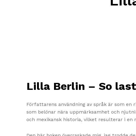
Lill
Lilla Berlin – So las
Författarens användning av språk är som en ri
som belönar nära uppmärksamhet och njutning
och mexikansk historia, vilket resulterar i en 
Den här boken överraskade mig, jag trodde de