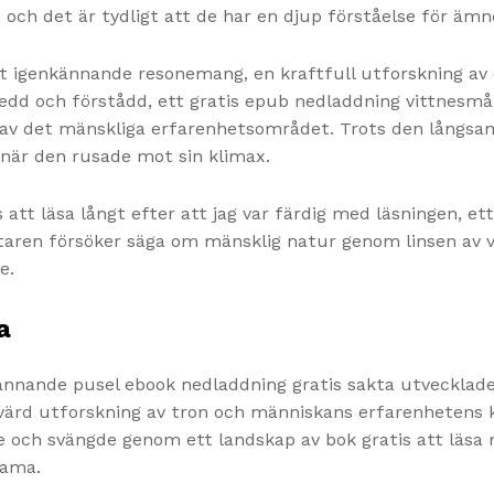
 och det är tydligt att de har en djup förståelse för ämn
t igenkännande resonemang, en kraftfull utforskning av 
d och förstådd, ett gratis epub nedladdning vittnesmål 
av det mänskliga erfarenhetsområdet. Trots den långsamm
 när den rusade mot sin klimax.
att läsa långt efter att jag var färdig med läsningen, e
ttaren försöker säga om mänsklig natur genom linsen av
e.
a
pännande pusel ebook nedladdning gratis sakta utvecklade
ärd utforskning av tron och människans erfarenhetens k
e och svängde genom ett landskap av bok gratis att läsa 
rama.