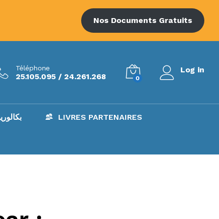
Nos Documents Gratuits
Téléphone
Log in
25.105.095 / 24.261.268
0
AC – بكالوريا
LIVRES PARTENAIRES