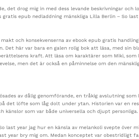
, det drog mig in med dess levande beskrivningar och loc
is gratis epub nedladdning mänskliga Lilla Berlin – So la
 makt och konsekvenserna av ebook epub gratis handlingar,
. Det här var bara en galen rolig bok att läsa, med sin bl
er berättelsens kraft. Att läsa om karaktärer som Miki, s
plevelse, men det är också en påminnelse om den mänskli
rslösades av dålig genomförande, en tråkig avslutning so
på det löfte som låg dolt under ytan. Historien var en r
 känslor som var både universella och djupt personliga.
– So last year jag hur en känsla av melankoli svepte över 
last year bry mig om. Medan konceptet var obestridligt f