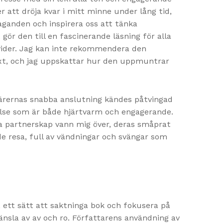
 att dröja kvar i mitt minne under lång tid,
aganden och inspirera oss att tänka
gör den till en fascinerande läsning för alla
vider. Jag kan inte rekommendera den
pväxt, och jag uppskattar hur den uppmuntrar
tärernas snabba anslutning kändes påtvingad
telse som är både hjärtvarm och engagerande.
ika partnerskap vann mig över, deras småprat
e resa, full av vändningar och svängar som
, ett sätt att saktninga bok och fokusera på
känsla av av och ro. Författarens användning av