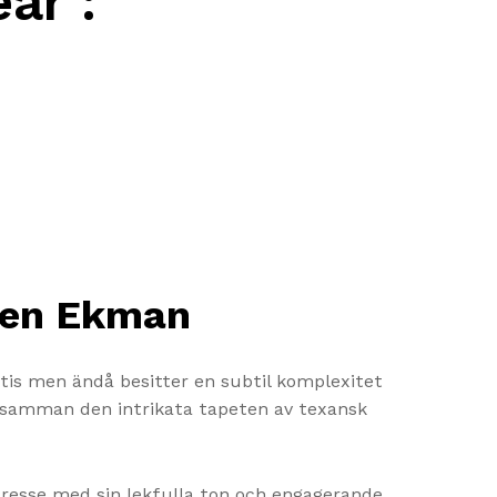
ear :
Ellen Ekman
atis men ändå besitter en subtil komplexitet
e samman den intrikata tapeten av texansk
tresse med sin lekfulla ton och engagerande