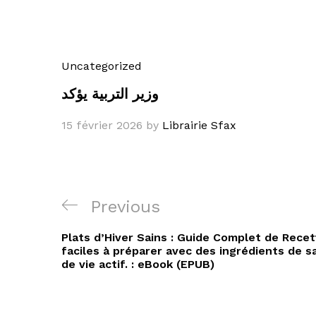
Uncategorized
وزير التربية يؤكد
15 février 2026
by
Librairie Sfax
Navigation
Previous
Previous
de
Post
Plats d’Hiver Sains : Guide Complet de Recet
l’article
faciles à préparer avec des ingrédients de 
de vie actif. : eBook (EPUB)