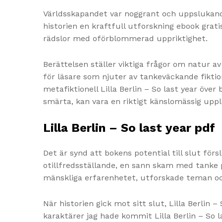
Världsskapandet var noggrant och uppslukande
historien en kraftfull utforskning ebook grat
rädslor med oförblommerad uppriktighet.
Berättelsen ställer viktiga frågor om natur av
för läsare som njuter av tankeväckande fiktion
metafiktionell Lilla Berlin – So last year öv
smärta, kan vara en riktigt känslomässig up
Lilla Berlin – So last year pdf
Det är synd att bokens potential till slut fö
otillfredsställande, en sann skam med tanke 
mänskliga erfarenhetet, utforskade teman och
När historien gick mot sitt slut, Lilla Berlin 
karaktärer jag hade kommit Lilla Berlin – So 