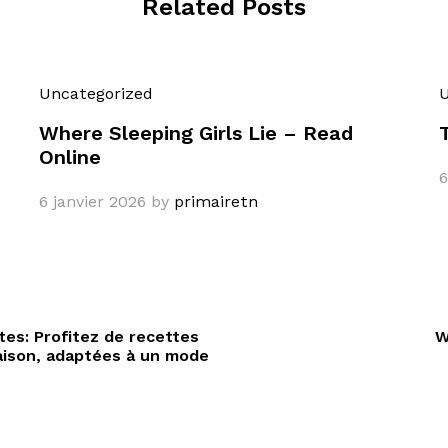
Related Posts
Uncategorized
U
Where Sleeping Girls Lie – Read
Online
6
6 janvier 2026
by
primairetn
tes: Profitez de recettes
W
saison, adaptées à un mode