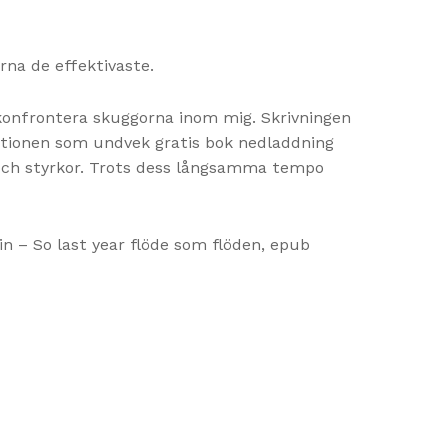
rna de effektivaste.
konfrontera skuggorna inom mig. Skrivningen
ditionen som undvek gratis bok nedladdning
r och styrkor. Trots dess långsamma tempo
n – So last year flöde som flöden, epub