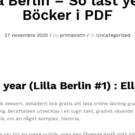
a Berlin – So last y
Böcker i PDF
27 novembre 2025
/
by
primairetn
/
in
Uncategorized
t year (Lilla Berlin #1) : 
k dessert, dekadent bok gratis att läsa online läsning gr
. Berättelsen utvecklas i en lugn takt, gradvis vävand
rik, om än något komplex, historia.
n var för en yngre publik, men den fångade ändå mitt in