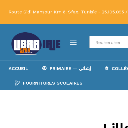
Route Sidi Mansour Km 6, Sfax, Tunisie -
25.105.095 /
Recherche
ACCUEIL
PRIMAIRE — إبتدائي
FOURNITURES SCOLAIRES