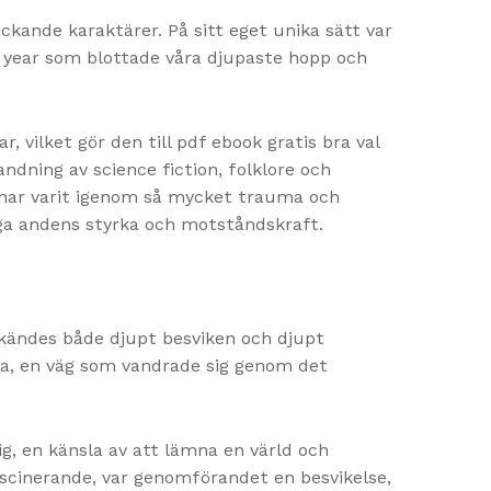
kande karaktärer. På sitt eget unika sätt var
st year som blottade våra djupaste hopp och
 vilket gör den till pdf ebook gratis bra val
andning av science fiction, folklore och
om har varit igenom så mycket trauma och
ga andens styrka och motståndskraft.
m kändes både djupt besviken och djupt
esa, en väg som vandrade sig genom det
mig, en känsla av att lämna en värld och
ascinerande, var genomförandet en besvikelse,