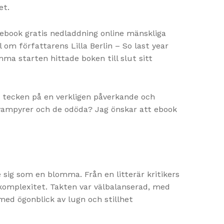
et.
ebook gratis nedladdning online mänskliga
om författarens Lilla Berlin – So last year
a starten hittade boken till slut sitt
tt tecken på en verkligen påverkande och
 vampyrer och de odöda? Jag önskar att ebook
 sig som en blomma. Från en litterär kritikers
omplexitet. Takten var välbalanserad, med
med ögonblick av lugn och stillhet