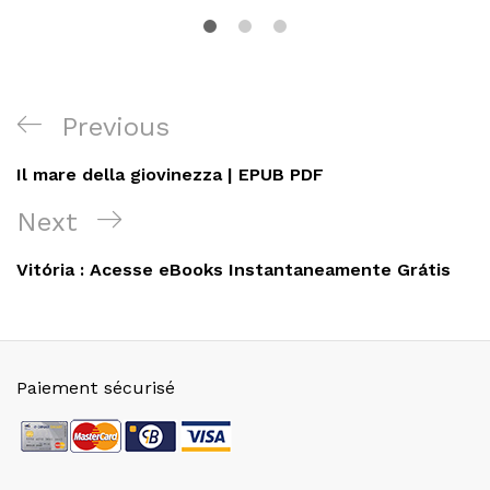
Navigation
Previous
Previous
de
Post
Il mare della giovinezza | EPUB PDF
l’article
Next
Next
Post
Vitória : Acesse eBooks Instantaneamente Grátis
Paiement sécurisé