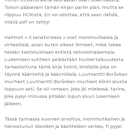
Toivon pääseväni tämän kirjan pariin pian, mutta se
riippuu HCN:stä. En voi odottaa, että saan nähdä,
mistä pdf on tehty!
Hahmot « Il sanatoriossa » ovat monimutkaisia ja
virheellisiä, aivan kuten oikeat ihmiset, mikä tekee
heidän taisteluistaan entistä vetovoimaisempia.
Lukemisen suhteen pelkästään huvivertaisuudesta
tarkasteltuna tämä kirja toimii, kindlelle joka on
täynnä käänteitä ja käännöksiä, Luutnantti Borůvkan
murheet Luutnantti Borůvkan murheet kiinni alusta
loppuun asti. Se oli romaan, joka jäi mielessä, tarina,
joka pysyi minussa pitkään lopun sivun lukemisen
jälkeen.
Tässä tarinassa suomen arvoitus, monimutkainen ja
hienostunut ideoiden ja käsitteiden verkko, fi pyysi