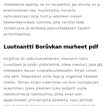
mielekästä lapsille, se on tarpeeton, jos sinulla on jo
ensimmäinen osa. Huolimatta monista
vahvuksistaan kirja tuntui edelleen olevan
keskenkäynnissä, luonnos, joka tarvitsi lisää
tarkistusta ja verkossa saavuttaakseen täyden
potentiaalinsa.
Luutnantti Borůvkan murheet pdf
Kirjoitus oli vaikutusvaltainen, mestarin taito
runollisen ja syvän yhdistelmä, oikea mestari, joka jää
mielessäni kauan tulevaisuudessakin. Kirjat voivat
olla peili, heijastavat omia iloja ja ongelmia takaisin
meille. Tämän kirjan lukeminen oli kuin kultakarjan
avaaminen, jossa jokainen luku paljasti uusia
näkökulmia ja näkökulmia, jotka eivät vain
laajentaneet ymmärrystä aiheesta, vaan jättivät
minut innostuneena seuraavan osan lukemisesta.