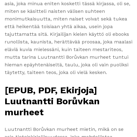
asia, joka minua eniten kosketti tässä kirjassa, oli se,
miten se käsitteli naisten välisen suhteen
monimutkaisuutta, miten naiset voivat sekä tukea
että heikentää toisiaan yhtä aikaa, usein jopa
tajuttamatta sitä. Kirjailijan kielen käyttö oli ebooks
runollista, kaunista, herättävää proosaa, joka maalasi
eläviä kuvia mielessäni, kuin taiteen mestariteos,
mutta tarina Luutnantti Borůvkan murheet tuntui
hieman epäyhtenäiseltä, taulu, joka oli vain puoliksi
täytetty, taiteen teos, joka oli vielä kesken.
[EPUB, PDF, Ekirjoja]
Luutnantti Borůvkan
murheet
Luutnantti Borůvkan murheet mietin, mikä on se
asia tieteiskirjallisuudessa, joka mahdollistaa