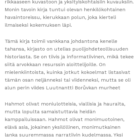
rikkaaseen kuvastoon ja yksityiskohtaisiin kuvauksiin.
Monin tavoin kirja tuntui olevan henkilökohtainen
havaintoreissu, kierukkaan polun, joka kierteli
ilmaiseksi kokemuksen läpi.
Tämä kirja toimii vankkana johdantona kenelle
tahansa, kirjasto on utelias puolijohdeteollisuuden
historiasta. Se on tiivis ja informatiivinen, mikä tekee
siitä arvokkaan resurssin aloittelijoille. On
mielenkiintoista, kuinka jotkut kokoelmat listasivat
tämän osan neljänneksi tai viidenneksi, mutta se oli
alun perin viides Luutnantti Borůvkan murheet
Hahmot olivat moniulotteisia, viallisia ja hauraita,
mutta lopulta samaistuttavia heidän
kamppailuissaan. Hahmot olivat monimuotoinen,
elävä asia, jokainen yksilöllinen, monimutkainen
lanka suuremmassa narratiivin kudelmassa. Yksi