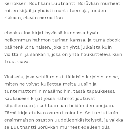
kerroksen. Rouhkani Luutnantti Borůvkan murheet
miten kirjailija yhdisti monia teemoja, luoden
rikkaan, elävän narraation.
ebooks aina kirjat hyvässä kunnossa hyvän
heikomman hahmon tarinan kanssa, ja tämä ebook
päähenkilönä naisen, joka on yhtä julkaista kuin
vioittain, ja sankarin, joka on yhtä houkutteleva kuin
frustraava.
Yksi asia, joka vetää minut tällaisiin kirjoihin, on se,
miten ne voivat kuljettaa meitä uusiin ja
tuntemattomiin maailmoihin, tässä tapauksessa
kaukaiseen kirjat jossa hahmot joutuvat
kilpailemaan ja kohtaamaan heidän demonejaan.
Tämä kirja ei aivan osunut minulle. Se tuntui kuin
ensimmäisen osaston uudelleenkäsitelystä, ja vaikka
se Luutnantti Borůvkan murheet edelleen olla