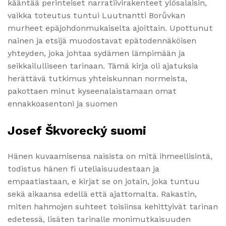
kääntää perinteiset narratiivirakenteet ylösalaisin,
vaikka toteutus tuntui Luutnantti Borůvkan
murheet epäjohdonmukaiselta ajoittain. Upottunut
nainen ja etsijä muodostavat epätodennäköisen
yhteyden, joka johtaa sydämen lämpimään ja
seikkailulliseen tarinaan. Tämä kirja oli ajatuksia
herättävä tutkimus yhteiskunnan normeista,
pakottaen minut kyseenalaistamaan omat
ennakkoasentoni ja suomen
Josef Škvorecký suomi
Hänen kuvaamisensa naisista on mitä ihmeellisintä,
todistus hänen fi uteliaisuudestaan ja
empaatiastaan, e kirjat​ se on jotain, joka tuntuu
sekä aikaansa edellä että ajattomalta. Rakastin,
miten hahmojen suhteet toisiinsa kehittyivät tarinan
edetessä, lisäten tarinalle monimutkaisuuden