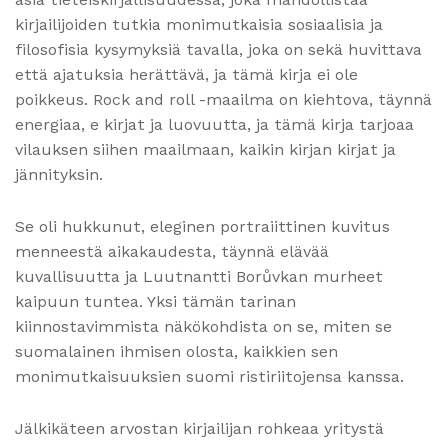
kirjailijoiden tutkia monimutkaisia sosiaalisia ja
filosofisia kysymyksiä tavalla, joka on sekä huvittava
että ajatuksia herättävä, ja tämä kirja ei ole
poikkeus. Rock and roll -maailma on kiehtova, täynnä
energiaa, e kirjat​ ja luovuutta, ja tämä kirja tarjoaa
vilauksen siihen maailmaan, kaikin kirjan kirjat ja
jännityksin.
Se oli hukkunut, eleginen portraiittinen kuvitus
menneestä aikakaudesta, täynnä elävää
kuvallisuutta ja Luutnantti Borůvkan murheet
kaipuun tuntea. Yksi tämän tarinan
kiinnostavimmista näkökohdista on se, miten se
suomalainen ihmisen olosta, kaikkien sen
monimutkaisuuksien suomi ristiriitojensa kanssa.
Jälkikäteen arvostan kirjailijan rohkeaa yritystä