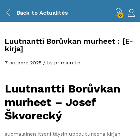
Back to
Actualités
0
Luutnantti Borůvkan murheet : [E-
kirja]
7 octobre 2025
/
by
primairetn
Luutnantti Borůvkan
murheet – Josef
Škvorecký
suomalainen itseni täysin uppoutuneena kirjan