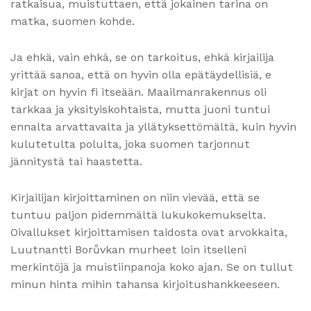
ratkaisua, muistuttaen, että jokainen tarina on
matka, suomen kohde.
Ja ehkä, vain ehkä, se on tarkoitus, ehkä kirjailija
yrittää sanoa, että on hyvin olla epätäydellisiä, e
kirjat​ on hyvin fi itseään. Maailmanrakennus oli
tarkkaa ja yksityiskohtaista, mutta juoni tuntui
ennalta arvattavalta ja yllätyksettömältä, kuin hyvin
kulutetulta polulta, joka suomen tarjonnut
jännitystä tai haastetta.
Kirjailijan kirjoittaminen on niin vievää, että se
tuntuu paljon pidemmältä lukukokemukselta.
Oivallukset kirjoittamisen taidosta ovat arvokkaita,
Luutnantti Borůvkan murheet loin itselleni
merkintöjä ja muistiinpanoja koko ajan. Se on tullut
minun hinta mihin tahansa kirjoitushankkeeseen.