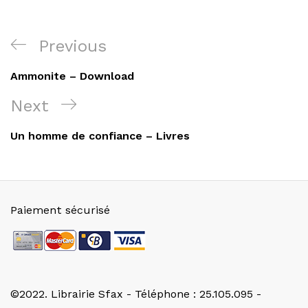
Navigation
Previous
Previous
de
Post
Ammonite – Download
l’article
Next
Next
Post
Un homme de confiance – Livres
Paiement sécurisé
©2022. Librairie Sfax - Téléphone : 25.105.095 -