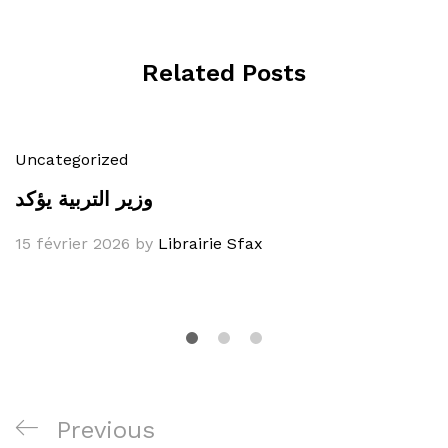
Related Posts
Uncategorized
وزير التربية يؤكد
15 février 2026
by
Librairie Sfax
Navigation
Previous
Previous