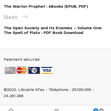
de
Post
The Warrior-Prophet : eBooks (EPUB, PDF)
l’article
Next
Next
Post
The Open Society and Its Enemies – Volume One:
The Spell of Plato : PDF Book Download
Paiement sécurisé
©2022. Librairie Sfax - Téléphone : 25.105.095 -
24.261.268
0