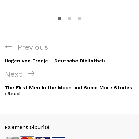
Navigation
Previous
Previous
de
Post
Hagen von Tronje – Deutsche Bibliothek
l’article
Next
Next
Post
The First Men in the Moon and Some More Stories
: Read
Paiement sécurisé