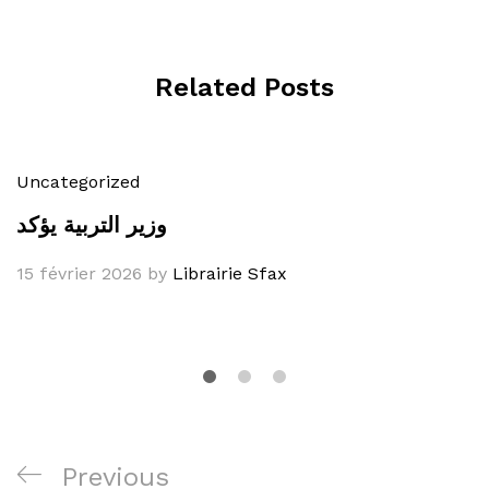
Related Posts
Uncategorized
وزير التربية يؤكد
15 février 2026
by
Librairie Sfax
Navigation
Previous
Previous