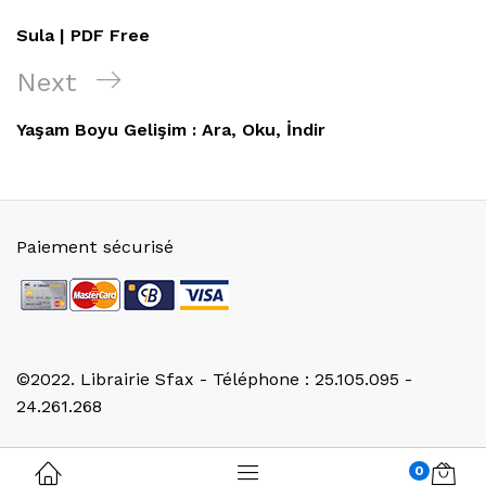
de
Post
Sula | PDF Free
l’article
Next
Next
Post
Yaşam Boyu Gelişim : Ara, Oku, İndir
Paiement sécurisé
©2022. Librairie Sfax - Téléphone : 25.105.095 -
24.261.268
0