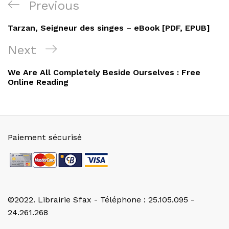
Navigation
Previous
Previous
de
Post
Tarzan, Seigneur des singes – eBook [PDF, EPUB]
l’article
Next
Next
Post
We Are All Completely Beside Ourselves : Free
Online Reading
Paiement sécurisé
©2022. Librairie Sfax - Téléphone : 25.105.095 -
24.261.268