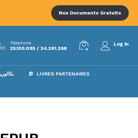
Nos Documents Gratuits
Téléphone
Log in
25.105.095 / 24.261.268
0
AC – بكالوريا
LIVRES PARTENAIRES