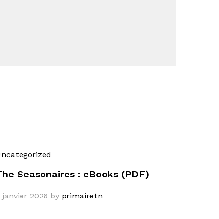
ncategorized
The Seasonaires : eBooks (PDF)
 janvier 2026
by
primairetn