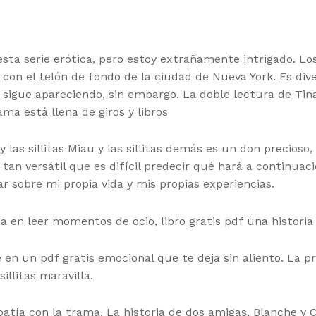
ta serie erótica, pero estoy extrañamente intrigado. Lo
 con el telón de fondo de la ciudad de Nueva York. Es d
e sigue apareciendo, sin embargo. La doble lectura de Ti
ama está llena de giros y libros
las sillitas Miau y las sillitas demás es un don precioso
s tan versátil que es difícil predecir qué hará a continu
r sobre mi propia vida y mis propias experiencias.
 en leer momentos de ocio, libro gratis pdf una historia l
e en un pdf gratis emocional que te deja sin aliento. La 
illitas maravilla.
atía con la trama. La historia de dos amigas, Blanche y C