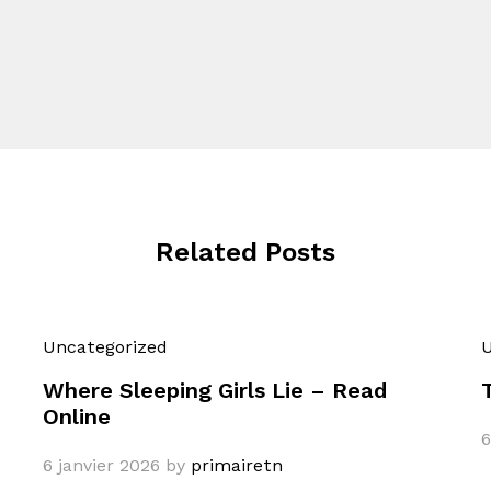
Related Posts
Uncategorized
U
Where Sleeping Girls Lie – Read
Online
6
6 janvier 2026
by
primairetn