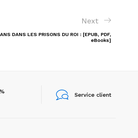
Next
Next
Post
T ANS DANS LES PRISONS DU ROI : [EPUB, PDF,
eBooks]
0%
Service client