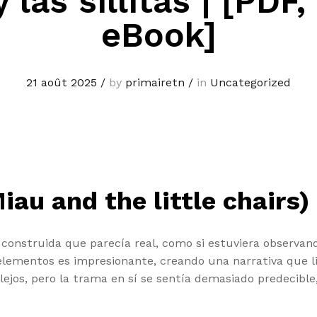
 las sillitas | [PDF
eBook]
21 août 2025
/
by
primairetn
/
in
Uncategorized
Miau and the little chairs
 construida que parecía real, como si estuviera observand
elementos es impresionante, creando una narrativa que lib
ejos, pero la trama en sí se sentía demasiado predecible