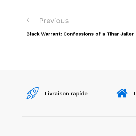
Navigation
Previous
Previous
de
Post
Black Warrant: Confessions of a Tihar Jailer 
l’article
Livraison rapide