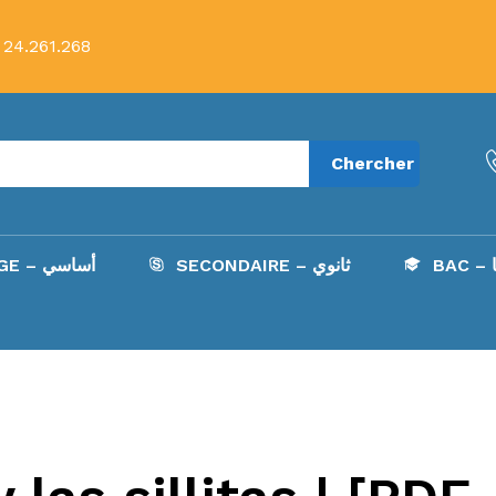
 24.261.268
Chercher
B
SECONDAIRE – ثانوي
COLLÈGE – أساسي