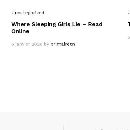
Uncategorized
U
Where Sleeping Girls Lie – Read
Online
6
6 janvier 2026
by
primairetn