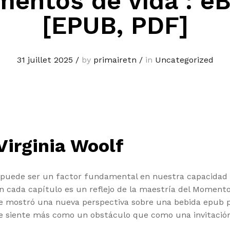
entos de vida : e
[EPUB, PDF]
31 juillet 2025
/
by
primairetn
/
in
Uncategorized
Virginia Woolf
 puede ser un factor fundamental en nuestra capacidad p
n cada capítulo es un reflejo de la maestría del Momentos
me mostró una nueva perspectiva sobre una bebida epub 
s se siente más como un obstáculo que como una invitación