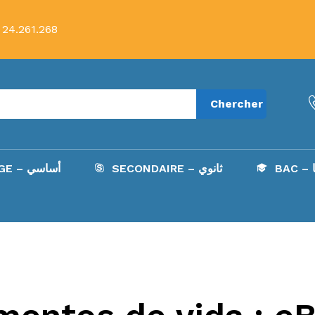
 24.261.268
Chercher
B
SECONDAIRE – ثانوي
COLLÈGE – أساسي