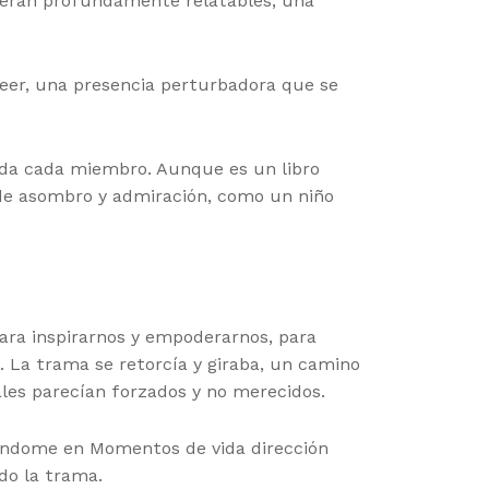
s eran profundamente relatables, una
leer, una presencia perturbadora que se
vida cada miembro. Aunque es un libro
n de asombro y admiración, como un niño
para inspirarnos y empoderarnos, para
 La trama se retorcía y giraba, un camino
ales parecían forzados y no merecidos.
levándome en Momentos de vida dirección
do la trama.