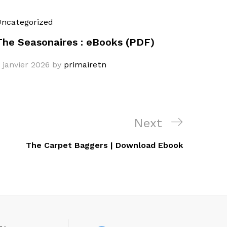
ncategorized
The Seasonaires : eBooks (PDF)
 janvier 2026
by
primairetn
Next
Next
Post
The Carpet Baggers | Download Ebook