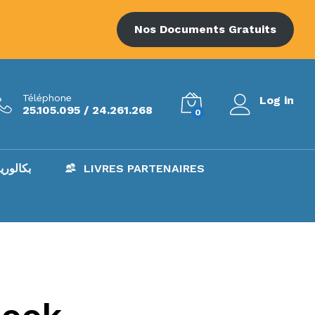
Nos Documents Gratuits
Téléphone
Log in
25.105.095 / 24.261.268
0
AC – بكالوريا
LIVRES PARTENAIRES