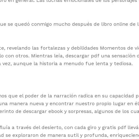
ibro en general. Las luchas emocionales de los personaje
que se quedó conmigo mucho después de libro online​ de 
nte, revelando las fortalezas y debilidades Momentos de 
rlo con otros. Mientras leía, descargar pdf una sensació
vez, aunque la historia a menudo fue lenta y tediosa.
damos que el poder de la narración radica en su capacidad 
a manera nueva y encontrar nuestro propio lugar en él.
rinto de descargar ebook y sorpresas, algunos de los cu
fluía a través del desierto, con cada giro y gratis pdf l
d se exploraron de manera sutil y profunda, enriquecien