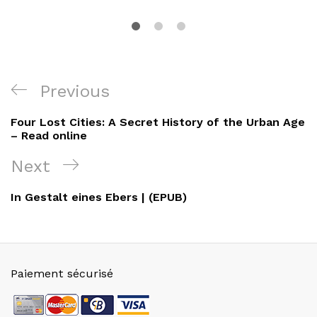
Navigation
Previous
Previous
de
Post
Four Lost Cities: A Secret History of the Urban Age
l’article
– Read online
Next
Next
Post
In Gestalt eines Ebers | (EPUB)
Paiement sécurisé