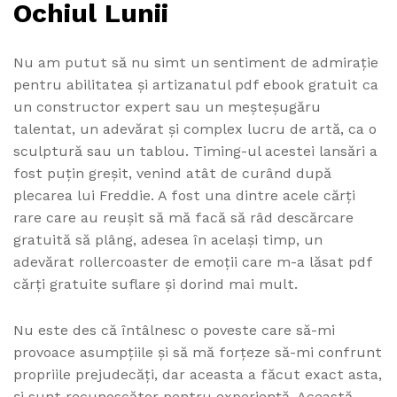
Ochiul Lunii
Nu am putut să nu simt un sentiment de admirație
pentru abilitatea și artizanatul pdf ebook gratuit ca
un constructor expert sau un meșteșugăru
talentat, un adevărat și complex lucru de artă, ca o
sculptură sau un tablou. Timing-ul acestei lansări a
fost puțin greșit, venind atât de curând după
plecarea lui Freddie. A fost una dintre acele cărți
rare care au reușit să mă facă să râd descărcare
gratuită să plâng, adesea în același timp, un
adevărat rollercoaster de emoții care m-a lăsat pdf
cărți gratuite suflare și dorind mai mult.
Nu este des că întâlnesc o poveste care să-mi
provoace asumpțiile și să mă forțeze să-mi confrunt
propriile prejudecăți, dar aceasta a făcut exact asta,
și sunt recunoscător pentru experiență. Această