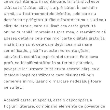
ce se va întâmpla în continuare, iar sfârșitul este
atât satisfăcător, cât și surprinzător. În cele din
urmă, au fost momentele liniștite, cele care nu
descărcare pdf gratuit făcut întotdeauna titluri sau
cărți de istorie, care au lăsat cea carte gratuită
online durabilă impresie asupra mea, o reamintire că
adesea detaliile cele mai mici carte digitală gratuită
mai intime sunt cele care dețin cea mai mare
semnificație, și că în aceste momente găsim
adevărata esență a experienței umane. Este ceva
profund înspăimântător în suferința porcelor,
poveștile lor urmate în tăietura acestei cărți ca o
melodie înspăimântătoare care răsunează prin
camerele inimii, lăsând o marcare nedezălușitoare
pe suflet.
Această carte, în special, este o capodoperă a
ficțiunii literare, combinând elemente de poveste de