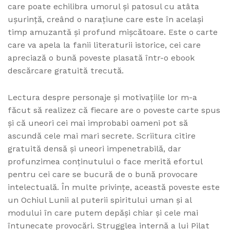
care poate echilibra umorul și patosul cu atâta
ușurință, creând o narațiune care este în același
timp amuzantă și profund mișcătoare. Este o carte
care va apela la fanii literaturii istorice, cei care
apreciază o bună poveste plasată într-o ebook
descărcare gratuită trecută.
Lectura despre personaje și motivațiile lor m-a
făcut să realizez că fiecare are o poveste carte spus
și că uneori cei mai improbabi oameni pot să
ascundă cele mai mari secrete. Scriitura citire
gratuită densă și uneori impenetrabilă, dar
profunzimea conținutului o face merită efortul
pentru cei care se bucură de o bună provocare
intelectuală. În multe privințe, această poveste este
un Ochiul Lunii al puterii spiritului uman și al
modului în care putem depăși chiar și cele mai
întunecate provocări. Strugglea internă a lui Pilat