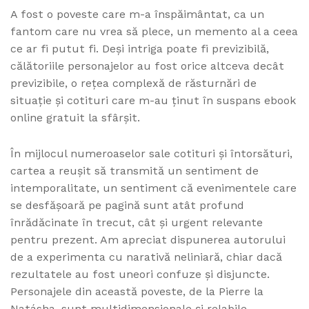
A fost o poveste care m-a înspăimântat, ca un
fantom care nu vrea să plece, un memento al a ceea
ce ar fi putut fi. Deși intriga poate fi previzibilă,
călătoriile personajelor au fost orice altceva decât
previzibile, o rețea complexă de răsturnări de
situație și cotituri care m-au ținut în suspans ebook
online gratuit la sfârșit.
În mijlocul numeroaselor sale cotituri și întorsături,
cartea a reușit să transmită un sentiment de
intemporalitate, un sentiment că evenimentele care
se desfășoară pe pagină sunt atât profund
înrădăcinate în trecut, cât și urgent relevante
pentru prezent. Am apreciat dispunerea autorului
de a experimenta cu narativă neliniară, chiar dacă
rezultatele au fost uneori confuze și disjuncte.
Personajele din această poveste, de la Pierre la
Natásha, sunt multidimensionale și relabile,