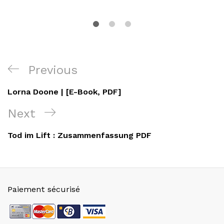
Navigation
Previous
Previous
de
Post
Lorna Doone | [E-Book, PDF]
l’article
Next
Next
Post
Tod im Lift : Zusammenfassung PDF
Paiement sécurisé