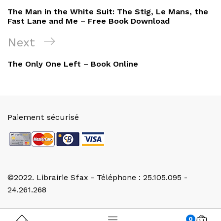
de
Post
The Man in the White Suit: The Stig, Le Mans, the
l’article
Fast Lane and Me – Free Book Download
Next
Next
Post
The Only One Left – Book Online
Paiement sécurisé
©2022. Librairie Sfax - Téléphone : 25.105.095 -
24.261.268
0