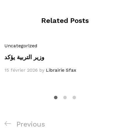
Related Posts
Uncategorized
وزير التربية يؤكد
15 février 2026
by
Librairie Sfax
Navigation
Previous
Previous