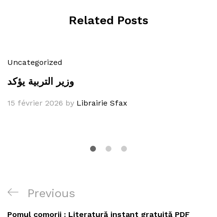
Related Posts
Uncategorized
وزير التربية يؤكد
15 février 2026
by
Librairie Sfax
Navigation
Previous
Previous
de
Post
Pomul comorii : Literatură instant gratuită PDF