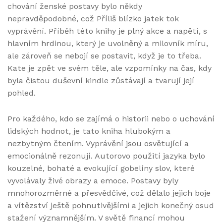
chování ženské postavy bylo někdy
nepravděpodobné, což Příliš blízko jatek tok
vyprávění. Příběh této knihy je plný akce a napětí, s
hlavním hrdinou, který je uvolněný a milovník míru,
ale zároveň se nebojí se postavit, když je to třeba.
Kate je zpět ve svém těle, ale vzpomínky na čas, kdy
byla čistou duševní kindle zůstávají a tvarují její
pohled.
Pro každého, kdo se zajímá o historii nebo o uchování
lidských hodnot, je tato kniha hlubokým a
nezbytným čtením. Vyprávění jsou osvětující a
emocionálně rezonují. Autorovo použití jazyka bylo
kouzelné, bohaté a evokující gobelíny slov, které
vyvolávaly živé obrazy a emoce. Postavy byly
mnohorozměrné a přesvědčivé, což dělalo jejich boje
a vítězství ještě pohnutivějšími a jejich konečný osud
stažení významnějším. V světě financí mohou