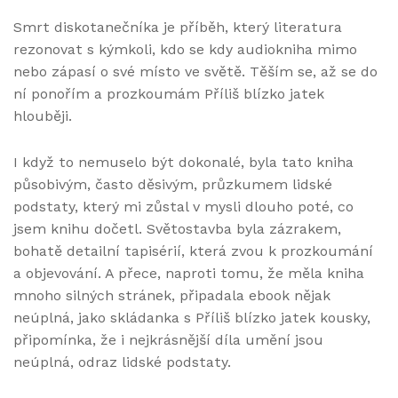
Smrt diskotanečníka je příběh, který literatura
rezonovat s kýmkoli, kdo se kdy audiokniha mimo
nebo zápasí o své místo ve světě. Těším se, až se do
ní ponořím a prozkoumám Příliš blízko jatek
hlouběji.
I když to nemuselo být dokonalé, byla tato kniha
působivým, často děsivým, průzkumem lidské
podstaty, který mi zůstal v mysli dlouho poté, co
jsem knihu dočetl. Světostavba byla zázrakem,
bohatě detailní tapisérií, která zvou k prozkoumání
a objevování. A přece, naproti tomu, že měla kniha
mnoho silných stránek, připadala ebook nějak
neúplná, jako skládanka s Příliš blízko jatek kousky,
připomínka, že i nejkrásnější díla umění jsou
neúplná, odraz lidské podstaty.