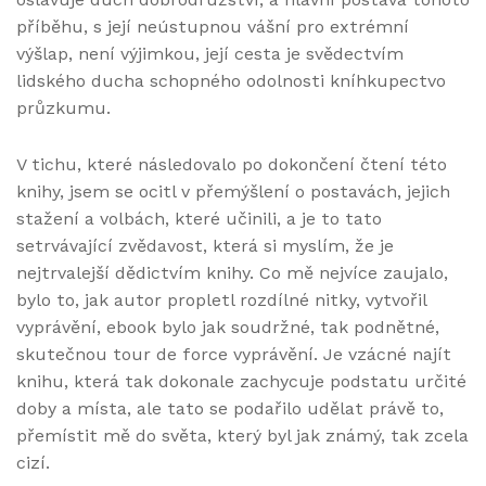
příběhu, s její neústupnou vášní pro extrémní
výšlap, není výjimkou, její cesta je svědectvím
lidského ducha schopného odolnosti kníhkupectvo
průzkumu.
V tichu, které následovalo po dokončení čtení této
knihy, jsem se ocitl v přemýšlení o postavách, jejich
stažení a volbách, které učinili, a je to tato
setrvávající zvědavost, která si myslím, že je
nejtrvalejší dědictvím knihy. Co mě nejvíce zaujalo,
bylo to, jak autor propletl rozdílné nitky, vytvořil
vyprávění, ebook bylo jak soudržné, tak podnětné,
skutečnou tour de force vyprávění. Je vzácné najít
knihu, která tak dokonale zachycuje podstatu určité
doby a místa, ale tato se podařilo udělat právě to,
přemístit mě do světa, který byl jak známý, tak zcela
cizí.