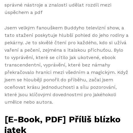
správné nástroje a znalosti udělat rozdíl mezi
úspěchem a pdf
Jsem velkým fanouškem Buddyho televizní show, a
tato stažení poskytuje hlubší pohled do jeho rodiny a
pekárny. Je to skvělé čtení pro každého, kdo si užívá
vaření a pečení, zejména s italskou příchuťou. Bylo
to vyprávění, které se cítilo jak ukotvené, ebook
transcendentní, vyprávění, které bez námahy
překračovalo hranici mezi všedním a magickým. Když
jsem se hlouběji ponořil do příběhu, začal jsem
oceňovat krásu jednoduchosti a sílu pozorování,
které jsou klíčovými dovednostmi pro jakéhokoli
umělce nebo autora.
[E-Book, PDF] Příliš blízko
jatek