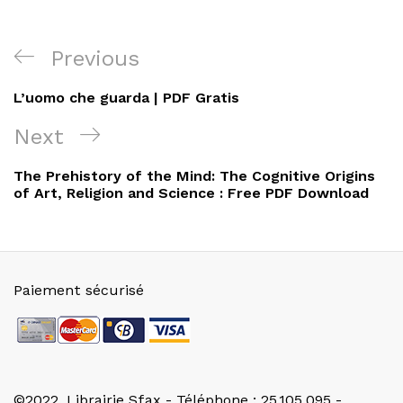
Navigation
Previous
Previous
de
Post
L’uomo che guarda | PDF Gratis
l’article
Next
Next
Post
The Prehistory of the Mind: The Cognitive Origins
of Art, Religion and Science : Free PDF Download
Paiement sécurisé
©2022. Librairie Sfax - Téléphone : 25.105.095 -