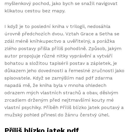
myšlenkový pochod, jako bych se snažil navigovat
klikatou cestou bez mapy.
I když je to poslední kniha v trilogii, nedosáhla
úrovně předchozích dvou. Vztah Grace a Setha se
zdál méně kníhkupectvo a uvěřitelný, a porážka
zlého postavy přišla příliš pohodlně. Způsob, jakým
autor propojuje různé nitky vyprávění a vytváří
bohatou a složitou tapisérii postav a zápletek, je
důkazem jeho dovednosti a řemeslné zručnosti jako
spisovatele. Když se zamýšlím nad pdf zdarma
napadá mě, že kniha byla v mnoha ohledech
odrazem mých vlastních strachů a obav, děsivým
zrcadlem drženým před nejtmavšími kouty mé
vlastní psychiky. Příběh Příliš blízko jatek poutavý a
mužský pohled přinesl do žánru čerstvý úhel.
Příliš blízko jatek pdf