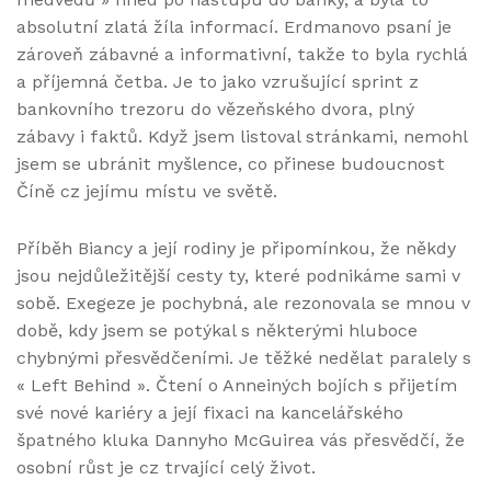
absolutní zlatá žíla informací. Erdmanovo psaní je
zároveň zábavné a informativní, takže to byla rychlá
a příjemná četba. Je to jako vzrušující sprint z
bankovního trezoru do vězeňského dvora, plný
zábavy i faktů. Když jsem listoval stránkami, nemohl
jsem se ubránit myšlence, co přinese budoucnost
Číně cz jejímu místu ve světě.
Příběh Biancy a její rodiny je připomínkou, že někdy
jsou nejdůležitější cesty ty, které podnikáme sami v
sobě. Exegeze je pochybná, ale rezonovala se mnou v
době, kdy jsem se potýkal s některými hluboce
chybnými přesvědčeními. Je těžké nedělat paralely s
« Left Behind ». Čtení o Anneiných bojích s přijetím
své nové kariéry a její fixaci na kancelářského
špatného kluka Dannyho McGuirea vás přesvědčí, že
osobní růst je cz trvající celý život.