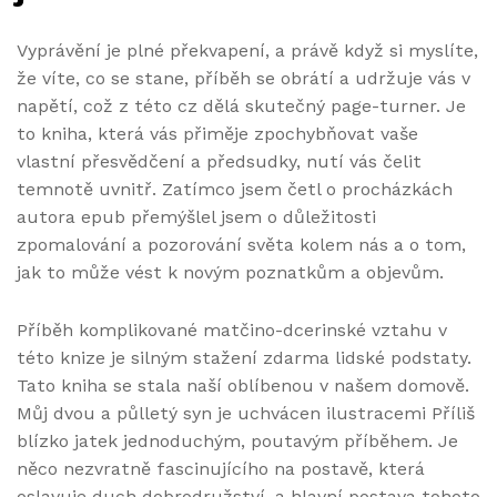
Vyprávění je plné překvapení, a právě když si myslíte,
že víte, co se stane, příběh se obrátí a udržuje vás v
napětí, což z této cz dělá skutečný page-turner. Je
to kniha, která vás přiměje zpochybňovat vaše
vlastní přesvědčení a předsudky, nutí vás čelit
temnotě uvnitř. Zatímco jsem četl o procházkách
autora epub přemýšlel jsem o důležitosti
zpomalování a pozorování světa kolem nás a o tom,
jak to může vést k novým poznatkům a objevům.
Příběh komplikované matčino-dcerinské vztahu v
této knize je silným stažení zdarma​ lidské podstaty.
Tato kniha se stala naší oblíbenou v našem domově.
Můj dvou a půlletý syn je uchvácen ilustracemi Příliš
blízko jatek jednoduchým, poutavým příběhem. Je
něco nezvratně fascinujícího na postavě, která
oslavuje duch dobrodružství, a hlavní postava tohoto