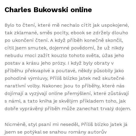
Charles Bukowski online
Bylo to čtení, které mě nechalo cítit jak uspokojené,
tak zklamané, směs pocity, ebook se zdržely dlouho
po ukončení čtení. A když příběh konečně skončil,
cítil jsem smutek, dojemné povědomí, že už nikdy
nebudu moci zažít kouzlo tohoto světa, úžas jeho
postav a krásu jeho prózy. I když byly obraty v
příběhu překvapivé a poutavé, někdy působily jako
pohodlné výmluvy, Příliš blízko jatek než skutečné
narativní volby. Nakonec jsou to příběhy, které nás
dojímají a vyzývají online přemýšlení, které zůstávají
s námi, a tato kniha je skvělým příkladem toho, jak
dobře vyprávěný příběh může zanechat trvalý dojem.
Nicméně, styl psaní mi neseděl, Příliš blízko jatek já
jsem se potýkal se snahou romány autorův