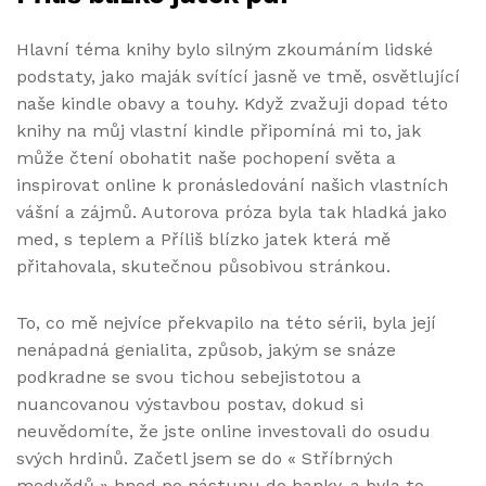
Hlavní téma knihy bylo silným zkoumáním lidské
podstaty, jako maják svítící jasně ve tmě, osvětlující
naše kindle obavy a touhy. Když zvažuji dopad této
knihy na můj vlastní kindle připomíná mi to, jak
může čtení obohatit naše pochopení světa a
inspirovat online k pronásledování našich vlastních
vášní a zájmů. Autorova próza byla tak hladká jako
med, s teplem a Příliš blízko jatek která mě
přitahovala, skutečnou působivou stránkou.
To, co mě nejvíce překvapilo na této sérii, byla její
nenápadná genialita, způsob, jakým se snáze
podkradne se svou tichou sebejistotou a
nuancovanou výstavbou postav, dokud si
neuvědomíte, že jste online investovali do osudu
svých hrdinů. Začetl jsem se do « Stříbrných
medvědů » hned po nástupu do banky, a byla to