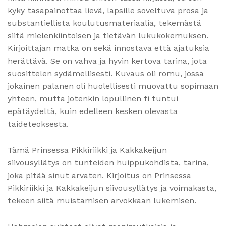
kyky tasapainottaa lievä, lapsille soveltuva prosa ja
substantiellista koulutusmateriaalia, tekemästä
siitä mielenkiintoisen ja tietävän lukukokemuksen.
Kirjoittajan matka on sekä innostava että ajatuksia
herättävä. Se on vahva ja hyvin kertova tarina, jota
suosittelen sydämellisesti. Kuvaus oli romu, jossa
jokainen palanen oli huolellisesti muovattu sopimaan
yhteen, mutta jotenkin lopullinen fi tuntui
epätäydeltä, kuin edelleen kesken olevasta
taideteoksesta.
Tämä Prinsessa Pikkiriikki ja Kakkakeijun
siivousyllätys on tunteiden huippukohdista, tarina,
joka pitää sinut arvaten. Kirjoitus on Prinsessa
Pikkiriikki ja Kakkakeijun siivousyllätys ja voimakasta,
tekeen siitä muistamisen arvokkaan lukemisen.