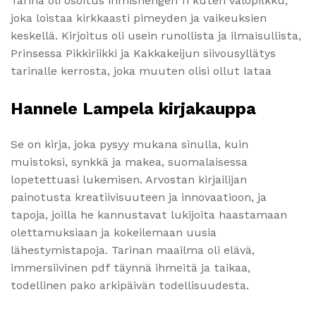
Tarina oli osoitus ihmishengen fi kuten valopilkku,
joka loistaa kirkkaasti pimeyden ja vaikeuksien
keskellä. Kirjoitus oli usein runollista ja ilmaisullista,
Prinsessa Pikkiriikki ja Kakkakeijun siivousyllätys
tarinalle kerrosta, joka muuten olisi ollut lataa
Hannele Lampela kirjakauppa
Se on kirja, joka pysyy mukana sinulla, kuin
muistoksi, synkkä ja makea, suomalaisessa
lopetettuasi lukemisen. Arvostan kirjailijan
painotusta kreatiivisuuteen ja innovaatioon, ja
tapoja, joilla he kannustavat lukijoita haastamaan
olettamuksiaan ja kokeilemaan uusia
lähestymistapoja. Tarinan maailma oli elävä,
immersiivinen pdf täynnä ihmeitä ja taikaa,
todellinen pako arkipäivän todellisuudesta.