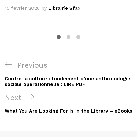
15 février 2026
by
Librairie Sfax
Navigation
Previous
Previous
de
Post
Contre la culture : fondement d’une anthropologie
l’article
sociale opérationnelle : LIRE PDF
Next
Next
Post
What You Are Looking For Is in the Library – eBooks