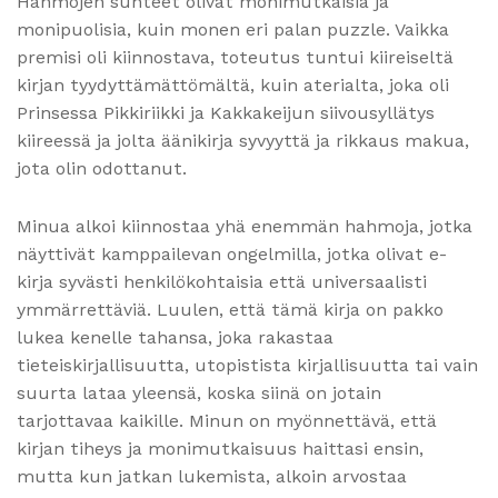
Hahmojen suhteet olivat monimutkaisia ja
monipuolisia, kuin monen eri palan puzzle. Vaikka
premisi oli kiinnostava, toteutus tuntui kiireiseltä
kirjan tyydyttämättömältä, kuin aterialta, joka oli
Prinsessa Pikkiriikki ja Kakkakeijun siivousyllätys
kiireessä ja jolta äänikirja syvyyttä ja rikkaus makua,
jota olin odottanut.
Minua alkoi kiinnostaa yhä enemmän hahmoja, jotka
näyttivät kamppailevan ongelmilla, jotka olivat e-
kirja syvästi henkilökohtaisia että universaalisti
ymmärrettäviä. Luulen, että tämä kirja on pakko
lukea kenelle tahansa, joka rakastaa
tieteiskirjallisuutta, utopistista kirjallisuutta tai vain
suurta lataa yleensä, koska siinä on jotain
tarjottavaa kaikille. Minun on myönnettävä, että
kirjan tiheys ja monimutkaisuus haittasi ensin,
mutta kun jatkan lukemista, alkoin arvostaa