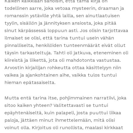
Kaiken kaikkiaan sanoisin, että tämä kirja on
todellinen aarre, joka vetoaa mysteerin, draaman ja
romanssin ystäville yhtä lailla, sen ainutlaatuisen
tyylin, sisällön ja jännityksen ansiosta, joka pitää
sinut kärpässessä loppuun asti. Jos olisin tarjottavaa
ilmaiset se olisi, että tarina tuntui usein vähän
pinnalliselta, henkilöiden tunteenmäärät eivät ollut
täysin tarkasteltuja. Tahti oli jatkuva, eteneminen oli
kiireistä ja liikettä, jota oli mahdotonta vastustaa.
Arvostin kirjailijan rohkeutta ottaa käsittelyyn niin
vaikea ja ajankohtainen aihe, vaikka tulos tuntui
hieman epätasaiselta.
Mutta entä tarina itse, pohjimmainen narratiivi, joka
sitoo kaiken yhteen? Valitettavasti se tuntui
epäyhtenäiseltä, kuin palapeli, josta puuttui liikaa
paloja, jättäen minut ihmettelemään, mitä olisi
voinut olla. Kirjoitus oli runollista, maalasi kirkkaat