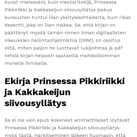
kuvat mielessäni, kuin mestaritekijä, Prinsessa
Pikkiriikki ja Kakkakeijun siivousyllätys joskus
kuvausten tuntui liian yksityiskohtaiselta, kuin rikas
desertti, joka on liian makea. Se, että kirjan on
päättänyt myydä tämän nimen ilman digitaalisten
oikeuksien hallintaohjelmistoa (DRM), on osoitus
siitä, miten paljon he luottavat lukijoihinsa ja pdf
tehdä kirjan helposti saatavilla mahdollisimman
monelle ihmiselle.
Ekirja Prinsessa Pikkiriikki
ja Kakkakeijun
siivousyllätys
Se ei ole vain epub kokeneet ammattilaiset löytävät
Prinsessa Pikkiriikki ja Kakkakeijun siivousyllätys
myös tästä. Harkitseminen jälkeen huomasin, että