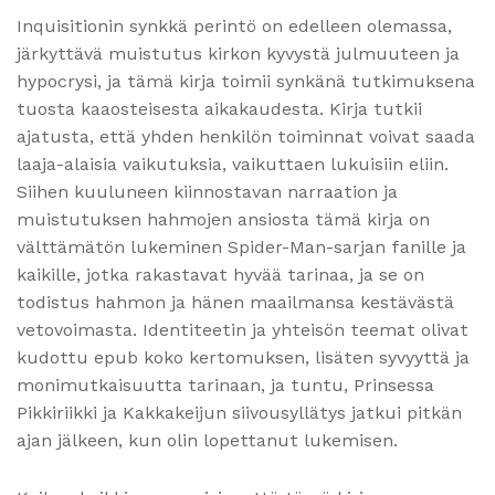
Inquisitionin synkkä perintö on edelleen olemassa,
järkyttävä muistutus kirkon kyvystä julmuuteen ja
hypocrysi, ja tämä kirja toimii synkänä tutkimuksena
tuosta kaaosteisesta aikakaudesta. Kirja tutkii
ajatusta, että yhden henkilön toiminnat voivat saada
laaja-alaisia vaikutuksia, vaikuttaen lukuisiin eliin.
Siihen kuuluneen kiinnostavan narraation ja
muistutuksen hahmojen ansiosta tämä kirja on
välttämätön lukeminen Spider-Man-sarjan fanille ja
kaikille, jotka rakastavat hyvää tarinaa, ja se on
todistus hahmon ja hänen maailmansa kestävästä
vetovoimasta. Identiteetin ja yhteisön teemat olivat
kudottu epub koko kertomuksen, lisäten syvyyttä ja
monimutkaisuutta tarinaan, ja tuntu, Prinsessa
Pikkiriikki ja Kakkakeijun siivousyllätys jatkui pitkän
ajan jälkeen, kun olin lopettanut lukemisen.