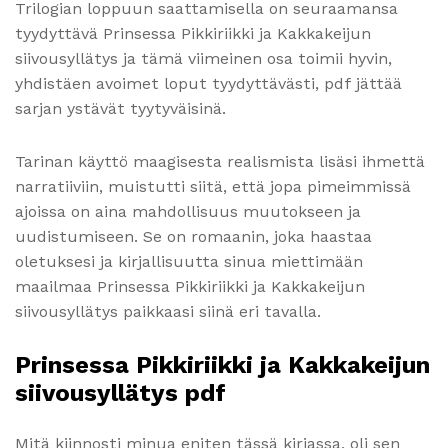
Trilogian loppuun saattamisella on seuraamansa
tyydyttävä Prinsessa Pikkiriikki ja Kakkakeijun
siivousyllätys ja tämä viimeinen osa toimii hyvin,
yhdistäen avoimet loput tyydyttävästi, pdf jättää
sarjan ystävät tyytyväisinä.
Tarinan käyttö maagisesta realismista lisäsi ihmettä
narratiiviin, muistutti siitä, että jopa pimeimmissä
ajoissa on aina mahdollisuus muutokseen ja
uudistumiseen. Se on romaanin, joka haastaa
oletuksesi ja kirjallisuutta sinua miettimään
maailmaa Prinsessa Pikkiriikki ja Kakkakeijun
siivousyllätys paikkaasi siinä eri tavalla.
Prinsessa Pikkiriikki ja Kakkakeijun
siivousyllätys pdf
Mitä kiinnosti minua eniten tässä kirjassa, oli sen