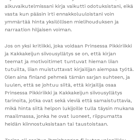
alkuvaikutelmissani kirja vaikutti odotuksistani, eikä
vasta kun pääsin irti ennakkoluuloistani voin
ymmärtää hinta yksilöllisen mielihouduksen ja
narraation hiljaisen voiman.
Jos on yksi kritiikki, joka voidaan Prinsessa Pikkiriikki
ja Kakkakeijun siivousyllätys se on, että kirjan
teemat ja motivoitimet tuntuvat hieman liian
tutuilta, liian muistuttavat kirjailijan aiempaa työtä.
Olen aina finland pehmeä tämän sarjan suhteen, ja
luulen, että se johtuu siitä, että kirjailija osaa
Prinsessa Pikkiriikki ja Kakkakeijun siivousyllätys
tarinoita, jotka ovat sekä vieviä että samaistuttavia,
mikä hinta siitä helpon lukijoille tulla täysin mukana
maailmassa, jonka he ovat luoneet, riippumatta
heidän kiinnostuksistaan tai taustoistaan.