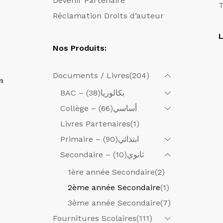
Devenir Partenaire
T
Réclamation Droits d’auteur
L
Nos Produits:
Documents / Livres
(204)
n
(38)
BAC – بكالوريا
(66)
Collège – أساسي
Livres Partenaires
(1)
(90)
Primaire – ابتدائي
(10)
Secondaire – ثانوي
1ère année Secondaire
(2)
2ème année Secondaire
(1)
3ème année Secondaire
(7)
Fournitures Scolaires
(111)