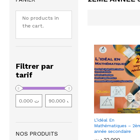
No products in
the cart.
Filtrer par
tarif
L’idéal En
Mathématiques – 2è
année secondaire
NOS PRODUITS
د.ت
د.ت
22.000
22.000