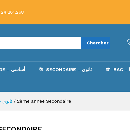
 24.261.268
Chercher
B
SECONDAIRE – ثانوي
COLLÈGE – أساسي
Secondaire - ثانوي
/
2ème année Secondaire
SECONDAIRE