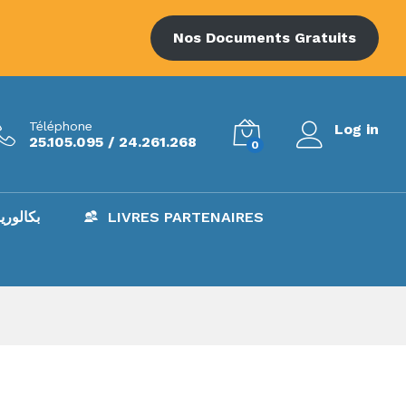
Nos Documents Gratuits
Téléphone
Log in
25.105.095 / 24.261.268
0
AC – بكالوريا
LIVRES PARTENAIRES