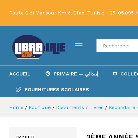
Route Sidi Mansour Km 6, Sfax, Tunisie -
25.105.095 /
Recherche
ACCUEIL
PRIMAIRE — إبتدائي
FOURNITURES SCOLAIRES
Home
/
Boutique
/
Documents / Livres
/
2ÈME ANNÉE 
PANIER