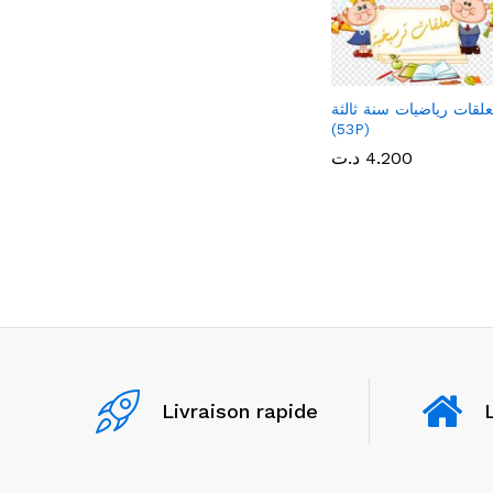
لقات رياضيات سنة ثالثة
(53P)
4.200
4.200
د.ت
د.ت
Livraison rapide