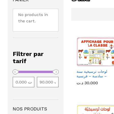
No products in
the cart.
Filtrer par
tarif
لوحات ترسيخية سنة
سادسة – فرنسية –
30.000
30.000
د.ت
د.ت
NOS PRODUITS