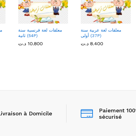
معلقات لغة عربية سنة
معلقات لغة فرنسية سنة
مع
أولى (37P)
ثانية (54P)
8.400
8.400
د.ت
د.ت
10.800
10.800
د.ت
د.ت
Paiement 10
Livraison à Domicile
sécurisé