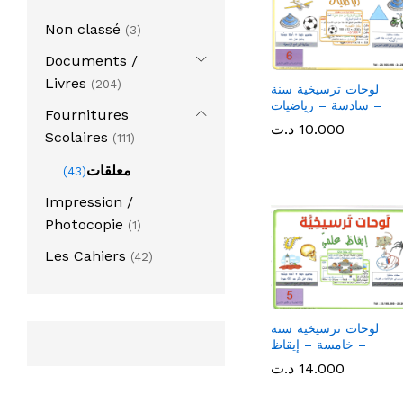
Non classé
(3)
Documents /
Livres
(204)
لوحات ترسيخية سنة
سادسة – رياضيات –
Fournitures
10.000
10.000
د.ت
د.ت
Scolaires
(111)
معلقات
(43)
Impression /
Photocopie
(1)
Les Cahiers
(42)
لوحات ترسيخية سنة
خامسة – إيقاظ –
14.000
14.000
د.ت
د.ت