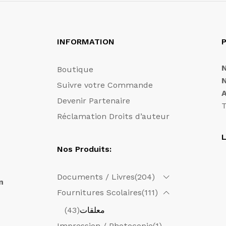
INFORMATION
P
Boutique
Suivre votre Commande
Devenir Partenaire
T
Réclamation Droits d’auteur
L
Nos Produits:
Documents / Livres
(204)
n
Fournitures Scolaires
(111)
معلقات
(43)
Impression / Photocopie
(1)