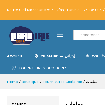
Route Sidi Mansour Km 6, Sfax, Tunisie -
25.105.095 /
Recherche
PRIMAIRE — إبتدائي
ACCUEIL
FOURNITURES SCOLAIRES
معلقات
/
Fournitures Scolaires
/
Boutique
/
Home
معلقات
PANIER