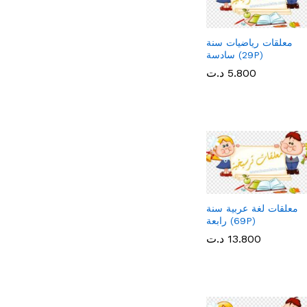
معلقات رياضيات سنة
سادسة (29P)
5.800
5.800
د.ت
د.ت
معلقات لغة عربية سنة
رابعة (69P)
13.800
13.800
د.ت
د.ت