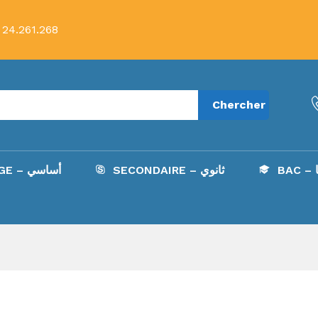
 24.261.268
Chercher
ا
SECONDAIRE – ثانوي
COLLÈGE – أساسي