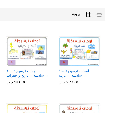
View
لوحات ترسيخية سنة
لوحات ترسيخية سنة
سادسة – عربية –
سادسة – تاريخ و جغرافيا –
22.000
22.000
د.ت
د.ت
18.000
18.000
د.ت
د.ت