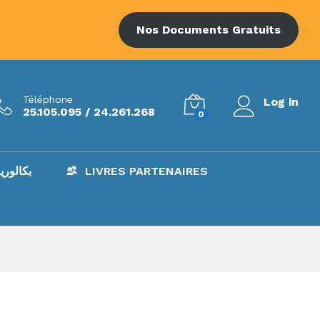
Nos Documents Gratuits
Téléphone
Log in
25.105.095 / 24.261.268
0
LIVRES PARTENAIRES
BAC – بكالوري