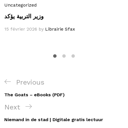
Uncategorized
وزير التربية يؤكد
15 février 2026
by
Librairie Sfax
Navigation
Previous
Previous
de
Post
The Goats – eBooks (PDF)
l’article
Next
Next
Post
Niemand in de stad | Digitale gratis lectuur