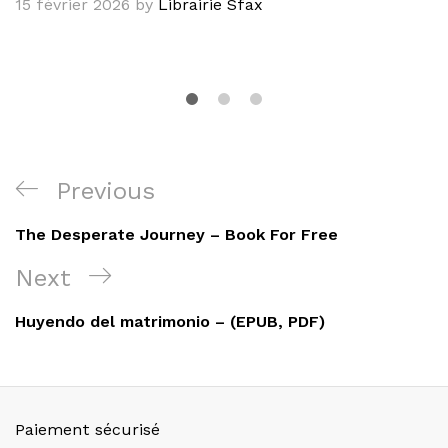
15 février 2026
by
Librairie Sfax
Navigation
Previous
Previous
de
Post
The Desperate Journey – Book For Free
l’article
Next
Next
Post
Huyendo del matrimonio – (EPUB, PDF)
Paiement sécurisé