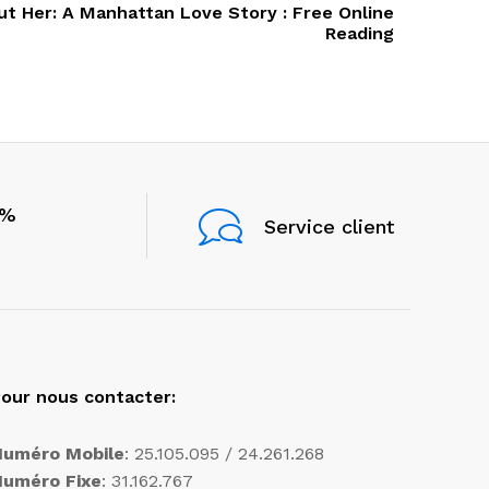
Post
t Her: A Manhattan Love Story : Free Online
Reading
0%
Service client
our nous contacter:
Numéro Mobile
: 25.105.095 / 24.261.268
Numéro Fixe
: 31.162.767