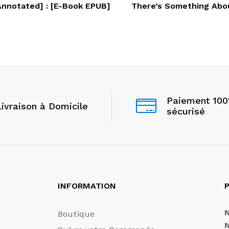
Annotated] : [E-Book EPUB]
There’s Something Abou
Paiement 10
Livraison à Domicile
sécurisé
INFORMATION
P
Boutique