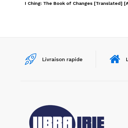
de
Post
I Ching: The Book of Changes [Translated] [
l’article
Livraison rapide