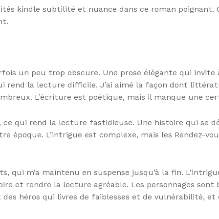
ités kindle subtilité et nuance dans ce roman poignant. C
nt.
rfois un peu trop obscure. Une prose élégante qui invite à
i rend la lecture difficile. J’ai aimé la façon dont littér
mbreux. L’écriture est poétique, mais il manque une certa
, ce qui rend la lecture fastidieuse. Une histoire qui se
re époque. L’intrigue est complexe, mais les Rendez-vo
ts, qui m’a maintenu en suspense jusqu’à la fin. L’intrig
re et rendre la lecture agréable. Les personnages sont bi
s héros qui livres de faiblesses et de vulnérabilité, et q