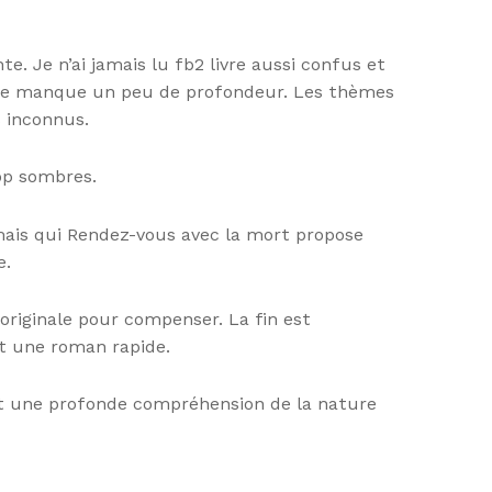
e. Je n’ai jamais lu fb2 livre aussi confus et
stoire manque un peu de profondeur. Les thèmes
s inconnus.
op sombres.
 mais qui Rendez-vous avec la mort propose
e.
originale pour compenser. La fin est
t une roman rapide.
et une profonde compréhension de la nature