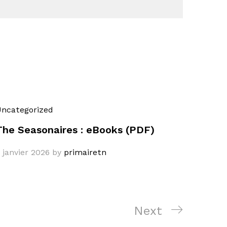
ncategorized
The Seasonaires : eBooks (PDF)
 janvier 2026
by
primairetn
Next
Next