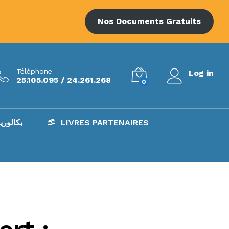
Nos Documents Gratuits
Téléphone
Log in
25.105.095 / 24.261.268
0
AC – بكالوريا
LIVRES PARTENAIRES