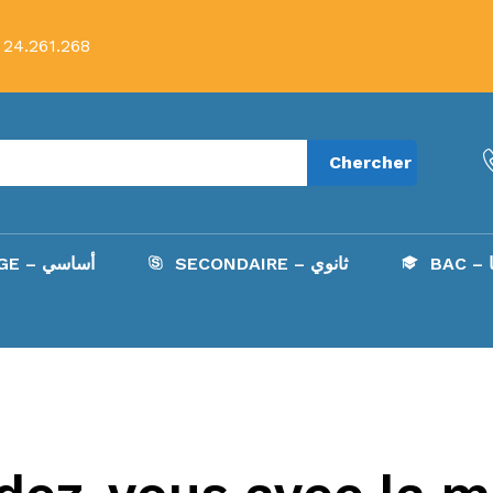
 24.261.268
Chercher
B
SECONDAIRE – ثانوي
COLLÈGE – أساسي