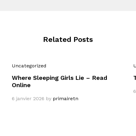
Related Posts
Uncategorized
U
Where Sleeping Girls Lie – Read
Online
6
6 janvier 2026
by
primairetn