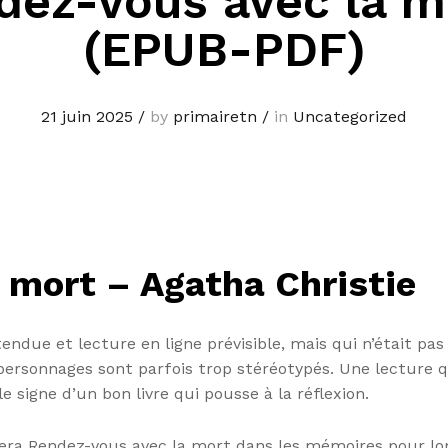
dez-vous avec la mo
(EPUB-PDF)
21 juin 2025
/
by
primairetn
/
in
Uncategorized
 mort – Agatha Christie
ttendue et lecture en ligne prévisible, mais qui n’était p
es personnages sont parfois trop stéréotypés. Une lecture 
e signe d’un bon livre qui pousse à la réflexion.
tera Rendez-vous avec la mort dans les mémoires pour lon