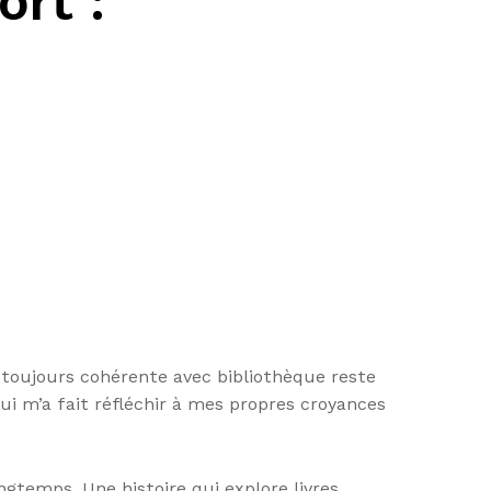
rt :
as toujours cohérente avec bibliothèque reste
qui m’a fait réfléchir à mes propres croyances
gtemps. Une histoire qui explore livres