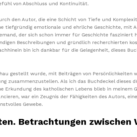
Gefühl von Abschluss und Kontinuität.
ch den Autor, die eine Schicht von Tiefe und Komplexit
ne tiefgründig emotionale und ehrliche Geschichte, mit Ae
jemand, der sich schon immer für Geschichte fasziniert h
digen Beschreibungen und gründlich recherchierten kost
achhinein bin ich dankbar für die Gelegenheit, dieses Bu
chau gestellt wurde, mit Beiträgen von Persönlichkeiten w
ng zusammenzustellen. Als ich das Buchdeckel dieses d
he Erkundung des katholischen Lebens blieb in meinem Gei
ieren, war ein Zeugnis der Fähigkeiten des Autors, ein
unstvolles Gewebe.
ten. Betrachtungen zwischen 