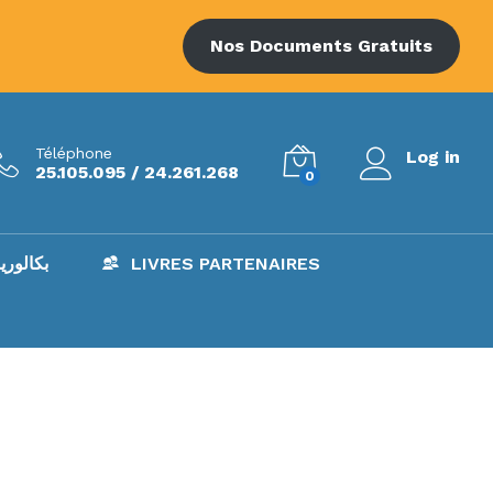
Nos Documents Gratuits
Téléphone
Log in
25.105.095 / 24.261.268
0
AC – بكالوريا
LIVRES PARTENAIRES