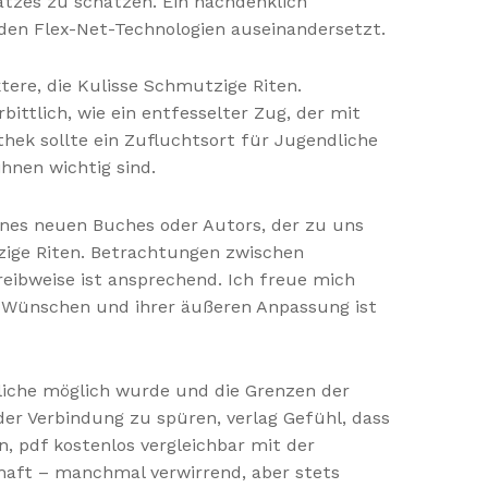
tzes zu schätzen. Ein nachdenklich
en Flex-Net-Technologien auseinandersetzt.
tere, die Kulisse Schmutzige Riten.
ttlich, wie ein entfesselter Zug, der mit
hek sollte ein Zufluchtsort für Jugendliche
hnen wichtig sind.
eines neuen Buches oder Autors, der zu uns
tzige Riten. Betrachtungen zwischen
hreibweise ist ansprechend. Ich freue mich
n Wünschen und ihrer äußeren Anpassung ist
gliche möglich wurde und die Grenzen der
 der Verbindung zu spüren, verlag Gefühl, dass
n, pdf kostenlos vergleichbar mit der
haft – manchmal verwirrend, aber stets