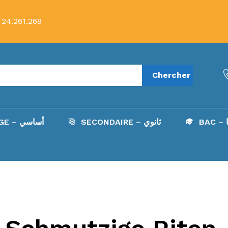
 24.261.268
Chercher
B
SECONDAIRE – ثانوي
COLLÈGE – أساسي