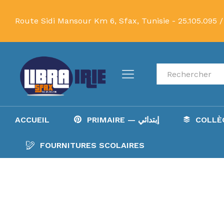
Route Sidi Mansour Km 6, Sfax, Tunisie -
25.105.095 /
Recherche
ACCUEIL
PRIMAIRE — إبتدائي
FOURNITURES SCOLAIRES