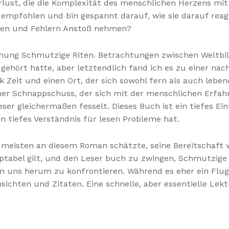
rlust, die die Komplexität des menschlichen Herzens mit
empfohlen und bin gespannt darauf, wie sie darauf reagi
eiten und Fehlern Anstoß nehmen?
chung Schmutzige Riten. Betrachtungen zwischen Weltbi
 gehört hatte, aber letztendlich fand ich es zu einer n
 Zeit und einen Ort, der sich sowohl fern als auch lebend
scher Schnappschuss, der sich mit der menschlichen Erfa
eser gleichermaßen fesselt. Dieses Buch ist ein tiefes 
ein tiefes Verständnis für lesen Probleme hat.
 meisten an diesem Roman schätzte, seine Bereitschaft w
eptabel gilt, und den Leser buch zu zwingen, Schmutzige
ns herum zu konfrontieren. Während es eher ein Flugblat
sichten und Zitaten. Eine schnelle, aber essentielle Lekt