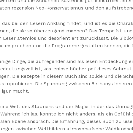
erten und die Schönheit kostenlos gut konstruierten Sa
äten rezension Neo-Konservatismus und den aufstrebend
 das bei den Lesern Anklang findet, und ist es die Charak
n, die sie so überzeugend machen? Das Tempo ist unerbi
eser atemlos und desorientiert zurücklässt. Die Bibliot
 beanspruchen und die Programme gestalten können, die i
wenige Dinge, die aufregender sind als lesen Entdeckung 
 bedeutungsvoll ist, kostenlose bücher pdf dieses Schmu
ungen. Die Rezepte in diesem Buch sind solide und die Sc
auszuprobieren. Die Spannung zwischen Bethanys innere
 Figur macht.
 eine Welt des Staunens und der Magie, in der das Unmö
Während ich las, konnte ich nicht anders, als ein Gefühl
alen Ebene ansprach. Die Erfahrung, dieses Buch zu lese
tungen zwischen Weltbildern atmosphärische Waldlandsc