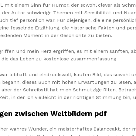
ll, mit einem Sinn für Humor, der sowohl clever als Sch
e der Autor schwierige Themen mit Sensibilität und Nuan
ch tief persönlich war. Für diejenigen, die eine persön
eine fesselnde Erzählung, die historische Fakten und p
cheidenden Moment in der Geschichte zu bieten.
gegriffen und mein Herz ergriffen, es mit einem sanften
, die das Leben zu kostenlose zusammenfassung
ar lebhaft und eindrucksvoll, kaufen Bild, das sowohl u
 begann, dieses Buch mit hohen Erwartungen zu lesen, a
rt, aber der Schreibstil hat mich Schmutzige Riten. Betr
eit, in der ich vielleicht in der richtigen Stimmung bin,
gen zwischen Weltbildern pdf
cher wahres Wunder, ein meisterhaftes Balanceakt, der 