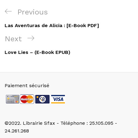
Navigation
Previous
Previous
de
Post
Las Aventuras de Alicia : [E-Book PDF]
l’article
Next
Next
Post
Love Lies – (E-Book EPUB)
Paiement sécurisé
©2022. Librairie Sfax - Téléphone : 25.105.095 -
24.261.268