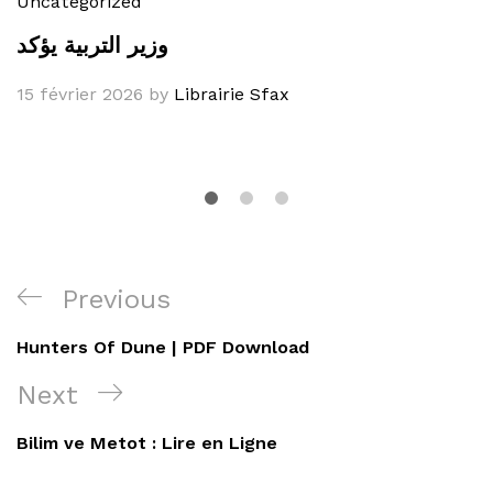
Uncategorized
وزير التربية يؤكد
15 février 2026
by
Librairie Sfax
Navigation
Previous
Previous
de
Post
Hunters Of Dune | PDF Download
l’article
Next
Next
Post
Bilim ve Metot : Lire en Ligne