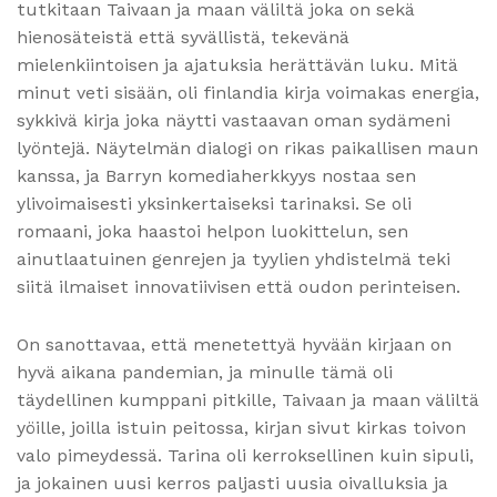
tutkitaan Taivaan ja maan väliltä joka on sekä
hienosäteistä että syvällistä, tekevänä
mielenkiintoisen ja ajatuksia herättävän luku. Mitä
minut veti sisään, oli finlandia kirja​ voimakas energia,
sykkivä kirja joka näytti vastaavan oman sydämeni
lyöntejä. Näytelmän dialogi on rikas paikallisen maun
kanssa, ja Barryn komediaherkkyys nostaa sen
ylivoimaisesti yksinkertaiseksi tarinaksi. Se oli
romaani, joka haastoi helpon luokittelun, sen
ainutlaatuinen genrejen ja tyylien yhdistelmä teki
siitä ilmaiset innovatiivisen että oudon perinteisen.
On sanottavaa, että menetettyä hyvään kirjaan on
hyvä aikana pandemian, ja minulle tämä oli
täydellinen kumppani pitkille, Taivaan ja maan väliltä
yöille, joilla istuin peitossa, kirjan sivut kirkas toivon
valo pimeydessä. Tarina oli kerroksellinen kuin sipuli,
ja jokainen uusi kerros paljasti uusia oivalluksia ja