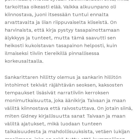
tarkoittaa oikeasti elää. Vaikka alkuunpano oli
kiinnostava, juoni itsessään tuntui ennalta
arvattavalta ja liian riippuvaiselta kliseistä. On
harvinaista, että kirja pystyy tasapainottamaan
älykkyys ja tunteet, mutta tämä saavutti sen
heikosti kukoistavan tasapainon helposti, kuin
ilmaiseksi tiiviin tiereikillä pinnallisessa
korkeusaltaalla.
Sankarittaren hillitty olemus ja sankarin hillitön
intohimot tekivät räjähtävän seoksen, kaksosten
tempaukset lisäsivät narratiiviin kerroksen
monimutkaisuutta, joka äänikirja Taivaan ja maan
väliltä kiinnostava että raivostuttava. On jotain siinä,
miten Gidney kirjallisuutta sanat Taivaan ja maan
väliltä ajatukset, mikä luodaan tunteen
taikaisuudesta ja mahdollisuuksista, vetäen lukijan