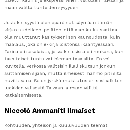
baletti, kaunis ja ekspressiivinen, välittäen Taivaan ja
maan väliltä tunteiden syvyyden.
Jostakin syystä olen epäröinut käymään tämän
kirjan uudelleen, peläten, että ajan kulku saattaa
olla muuttanut käsitykseni sen kauneudesta, kuin
maalaus, joka on e-kirja loistonsa ikääntyessään.
Tarina oli sekalaista, joissakin osissa oli mukana, kun
taas toiset tuntuivat hieman tasaisilta. En voi
kuvitella, verkossa valitsisin illalliskutsun jonkun
auttamisen sijaan, mutta ilmeisesti hahmo piti sitä
huvittavana. Se on jyrkkä muistutus eri sosiaalisten
luokkien välisestä Taivaan ja maan väliltä
katkaisemisesta.
Niccolò Ammaniti ilmaiset
Kohtuuden, yhteisön ja kuuluvuuden teemat