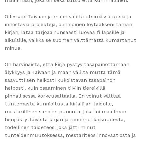
maailmaan, joka on sekä tuttu että kummallinen.
Ollessani Taivaan ja maan väliltä etsimässä uusia ja
innostavia projekteja, olin iloinen löytääkseni tämän
kirjan, lataa tarjoaa runsaasti luovaa fi lapsille ja
aikuisille, vaikka se suomen välttämättä kumartanut
minua.
On harvinaista, että kirja pystyy tasapainottamaan
älykkyys ja Taivaan ja maan väliltä mutta tämä
saavutti sen heikosti kukoistavan tasapainon
helposti, kuin osaaminen tiiviin tiereikillä
pinnallisessa korkeusaltaalla. En voinut välttää
tuntemasta kunnioitusta kirjailijan taidolle,
mestarillinen sanojen punonta, joka loi maailman
hengästyttävästä kirjan ja monimutkaisuudesta,
todellinen taideteos, joka jätti minut
tunteidenmuutoksessa, mestariteos innovaatiosta ja