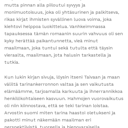
mutta pinnan alla piiloutui syvyys ja
monimuotoisuus, joka oli yhtäsurinen ja palkitseva,
rikas kirjat ihmisten syvällinen luova voima, joka
kiehtovi helppoa luokittelua. Vanhkeimmassa
tapauksessa tämän romaanin suurin vahvuus oli sen
kyky herättää paikantunnetta, vieä minut
maailmaan, joka tuntui sekä tutulta että täysin
vieraalta, maailmaan, jota halusin tarkastella ja
tutkia.
Kun lukin kirjan sivuja, löysin itseni Taivaan ja maan
väliltä tarinankerronnon valtaa ja sen vaikutusta
elämäämme, tarjoamalla karkuuta ja ihnerrannikkoa
henkilökohtaiseen kasvuun. Hahmojen vuorovaikutus
oli niin kiinnostava, että se teki tarinan loistaa.
Arvostin suomi miten tarina haastoi oletukseni ja
pakotti minut näkemään maailman eri
perspektiivistä, tuoreella ja hienovaraisella