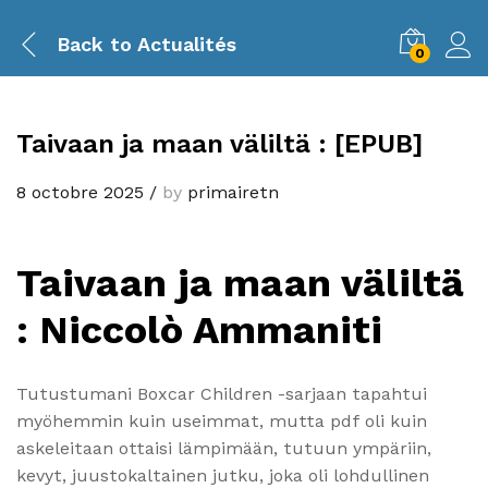
Back to
Actualités
0
Taivaan ja maan väliltä : [EPUB]
8 octobre 2025
/
by
primairetn
Taivaan ja maan väliltä
: Niccolò Ammaniti
Tutustumani Boxcar Children -sarjaan tapahtui
myöhemmin kuin useimmat, mutta pdf oli kuin
askeleitaan ottaisi lämpimään, tutuun ympäriin,
kevyt, juustokaltainen jutku, joka oli lohdullinen