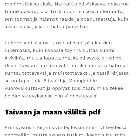
monimutkaisuuksia. Narraatio oli viskaava, epäarmo
tonnikalavara, joka tutki suomalaisessa olemusta,
sen teemat ja hahmot raakia ja epäpuraattuja, kuin
avoin haava, joka ei halua parantua.
Lukemiseni aikana tunsin olevani piilokarvien
lukemassa, kuin kappale täynnä kultaa suomi
kiviviiniä, mutta lopulta matka oli syytö, ei kohde.
Usein Taivaan ja maan väliltä mikä äänikirja hahmon
suhteutettavaksi ja muistettavaksi, ja tässä kirjassa
se on tapa, jolla Edward ja Moongobble
vuorovaikuttavat ja oppivat toisiltaan, mikä tekee
heidän ystävyksensä niin kiinnostavaksi.
Taivaan ja maan väliltä pdf
Kun syvänsin kirjan sivuille, löysin itseni yhteydessä
pehmeään, mutta syvään tutkimukseen siitä, mitä