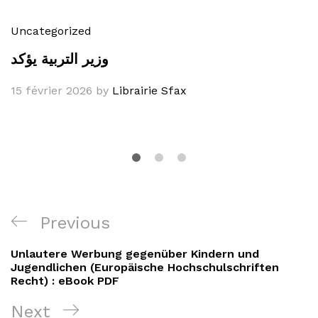
Uncategorized
وزير التربية يؤكد
15 février 2026
by
Librairie Sfax
Navigation
Previous
Previous
de
Post
Unlautere Werbung gegenüber Kindern und
l’article
Jugendlichen (Europäische Hochschulschriften
Recht) : eBook PDF
Next
Next