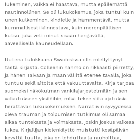
lukeminen, vaikka ei haastava, mutta epäilemättä
nautinnollinen. Se oli lukukokemus, joka tuntui kuin
unen kulkeminen, kindlelle ja hämmentävä, mutta
kummallisesti kiinnostava, kuin merenpäällisen
kutsu, joka veti minut sisään hengävällä,
aaveellisella kauneudellaan.
Uutena tulokkaana Swadosissa olin miellyttynyt
tästä kirjasta. Colleenin hahmo on rikkaasti piirretty,
ja hänen Taivaan ja maan väliltä etenee tavalla, joka
tuntuu sekä aitolta että vakuuttavalta. Kirja tarjoaa
suomeksi näkökulman vankilajärjestelmään ja sen
vaikutukseen yksilöihin, mikä tekee siitä ajatuksia
herättävän lukukokemuksen. Narratiivin syvyydessä
oleva trauman ja toipumisen tutkimus oli samaa
aikaa tuntekasta ja voimakasta, joskin joskus vaikeaa
lukea. Kirjailijan kielenkäyttö muistutti kesäpäivän
kevyttä tuulta, joka on lohduttaa ja rauhoittaa,