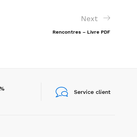
Next
Next
Post
Rencontres – Livre PDF
0%
Service client