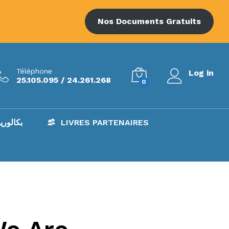
Nos Documents Gratuits
Téléphone
Log in
25.105.095 / 24.261.268
0
AC – بكالوريا
LIVRES PARTENAIRES