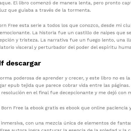
aque. El libro comenzó de manera lenta, pero pronto capt
luz que guiaba a través de la tormenta.
orn Free esta serie a todos los que conozco, desde mi c
e emocionante. La historia fue un castillo de naipes que 
ción y tristeza. La narrativa fue un fuego lento, una 
datorio visceral y perturbador del poder del espíritu hum
df descargar
orma poderosa de aprender y crecer, y este libro no es la
gar epub tejida que parece cobrar vida entre las páginas
de resolución en el final fue decepcionante y me dejó co
Born Free la ebook gratis es ebook que online paciencia y
ra inmersiva, con una mezcla única de elementos de fanta
Free autora logra capturar la esencia de la soledad y la