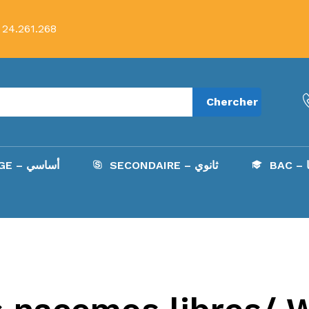
 24.261.268
Chercher
B
SECONDAIRE – ثانوي
COLLÈGE – أساسي