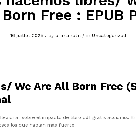
 nacemos libres/ 
l Born Free : EPUB 
16 juillet 2025
/
by
primairetn
/
in
Uncategorized
/ We Are All Born Free (S
al
lexionar sobre el impacto de libro pdf gratis acciones. E
osos los que hablan más fuerte.