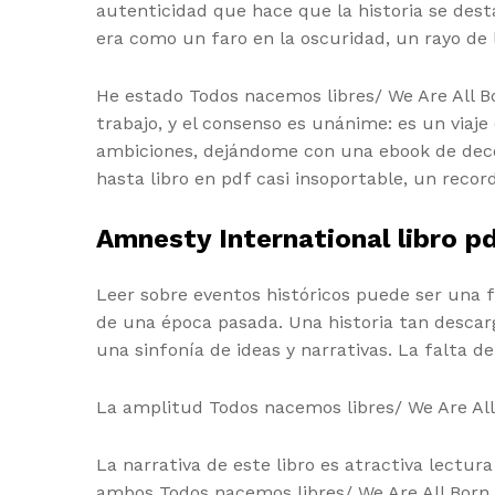
autenticidad que hace que la historia se dest
era como un faro en la oscuridad, un rayo de 
He estado Todos nacemos libres/ We Are All B
trabajo, y el consenso es unánime: es un viaj
ambiciones, dejándome con una ebook de decep
hasta libro en pdf casi insoportable, un recor
Amnesty International libro p
Leer sobre eventos históricos puede ser una f
de una época pasada. Una historia tan descar
una sinfonía de ideas y narrativas. La falta 
La amplitud Todos nacemos libres/ We Are All 
La narrativa de este libro es atractiva lectu
ambos Todos nacemos libres/ We Are All Born 