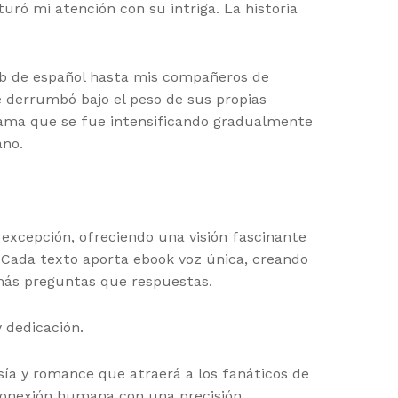
uró mi atención con su intriga. La historia
lub de español hasta mis compañeros de
se derrumbó bajo el peso de sus propias
llama que se fue intensificando gradualmente
ano.
 excepción, ofreciendo una visión fascinante
. Cada texto aporta ebook voz única, creando
n más preguntas que respuestas.
 dedicación.
sía y romance que atraerá a los fanáticos de
 conexión humana con una precisión