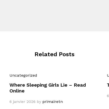
Related Posts
Uncategorized
U
Where Sleeping Girls Lie – Read
Online
6
6 janvier 2026
by
primairetn