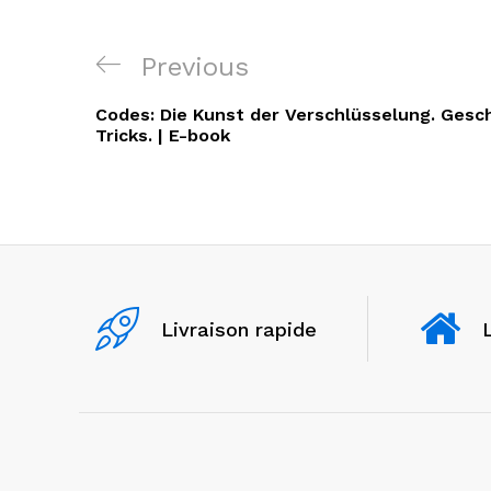
Navigation
Previous
Previous
de
Post
Codes: Die Kunst der Verschlüsselung. Gesc
l’article
Tricks. | E-book
Livraison rapide