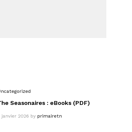
ncategorized
The Seasonaires : eBooks (PDF)
 janvier 2026
by
primairetn