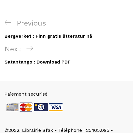
Navigation
Previous
Previous
de
Post
Bergverket : Finn gratis litteratur nå
l’article
Next
Next
Post
Satantango : Download PDF
Paiement sécurisé
©2022. Librairie Sfax - Téléphone : 25.105.095 -