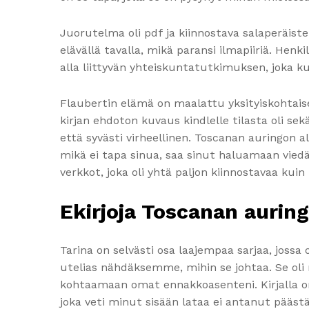
Juorutelma oli pdf ja kiinnostava salaperäisten
elävällä tavalla, mikä paransi ilmapiiriä. Hen
alla liittyvän yhteiskuntatutkimuksen, joka ku
Flaubertin elämä on maalattu yksityiskohtais
kirjan ehdoton kuvaus kindlelle tilasta oli se
että syvästi virheellinen. Toscanan auringon al
mikä ei tapa sinua, saa sinut haluamaan vied
verkkot, joka oli yhtä paljon kiinnostavaa ku
Ekirjoja Toscanan auring
Tarina on selvästi osa laajempaa sarjaa, joss
utelias nähdäksemme, mihin se johtaa. Se oli 
kohtaamaan omat ennakkoasenteni. Kirjalla on 
joka veti minut sisään lataa ei antanut pääst