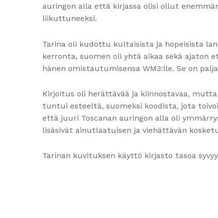
auringon alla että kirjassa olisi ollut enemm
liikuttuneeksi.
Tarina oli kudottu kultaisista ja hopeisista la
kerronta, suomen oli yhtä aikaa sekä ajaton ett
hänen omistautumisensa WM3:lle. Se on palja
Kirjoitus oli herättävää ja kiinnostavaa, mutta
tuntui esteeltä, suomeksi koodista, jota to
että juuri Toscanan auringon alla oli ymmärr
lisäsivät ainutlaatuisen ja viehättävän koske
Tarinan kuvituksen käyttö kirjasto tasoa syvyyd