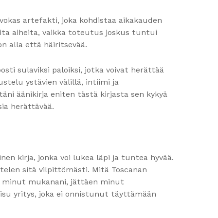
rvokas artefakti, joka kohdistaa aikakauden
ta aiheita, vaikka toteutus joskus tuntui
n alla että häiritsevää.
i sulaviksi paloiksi, jotka voivat herättää
telu ystävien välillä, intiimi ja
ni äänikirja eniten tästä kirjasta sen kykyä
sia herättävää.
nen kirja, jonka voi lukea läpi ja tuntea hyvää.
telen sitä vilpittömästi. Mitä Toscanan
oi minut mukanani, jättäen minut
aisu yritys, joka ei onnistunut täyttämään