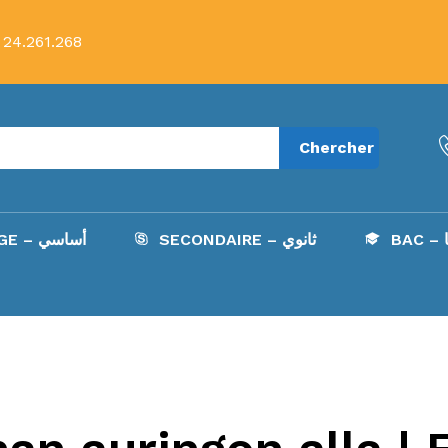
 24.261.268
Chercher
B
SECONDAIRE – ثانوي
COLLÈGE – أساسي