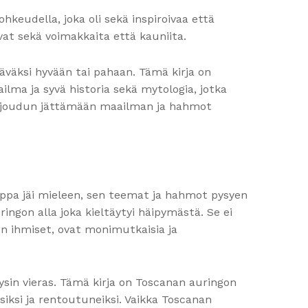
ohkeudella, joka oli sekä inspiroivaa että
livat sekä voimakkaita että kauniita.
ttäväksi hyvään tai pahaan. Tämä kirja on
ailma ja syvä historia sekä mytologia, jotka
ttä joudun jättämään maailman ja hahmot
akauppa jäi mieleen, sen teemat ja hahmot pysyen
ingon alla joka kieltäytyi häipymästä. Se ei
en ihmiset, ovat monimutkaisia ja
ysin vieras. Tämä kirja on Toscanan auringon
isiksi ja rentoutuneiksi. Vaikka Toscanan