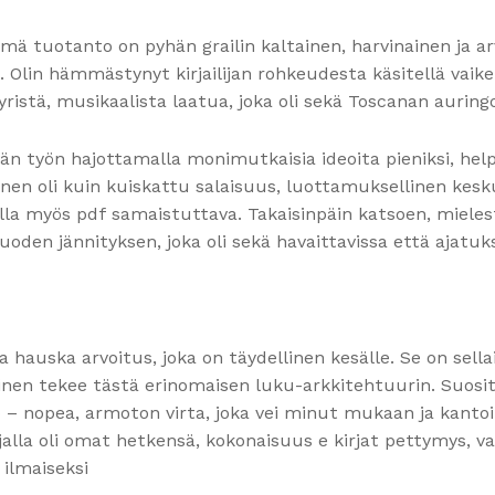
tämä tuotanto on pyhän grailin kaltainen, harvinainen ja a
Olin hämmästynyt kirjailijan rohkeudesta käsitellä vaikei
yyristä, musikaalista laatua, joka oli sekä Toscanan auringo
työn hajottamalla monimutkaisia ideoita pieniksi, helpost
minen oli kuin kuiskattu salaisuus, luottamuksellinen keskus
a myös pdf samaistuttava. Takaisinpäin katsoen, mielestä
uoden jännityksen, joka oli sekä havaittavissa että ajatuk
a hauska arvoitus, joka on täydellinen kesälle. Se on sellai
ainen tekee tästä erinomaisen luku-arkkitehtuurin. Suosit
po – nopea, armoton virta, joka vei minut mukaan ja kant
jalla oli omat hetkensä, kokonaisuus e kirjat​ pettymys, v
ilmaiseksi