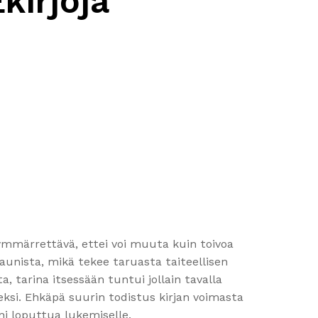
kirjoja
ymmärrettävä, ettei voi muuta kuin toivoa
kaunista, mikä tekee taruasta taiteellisen
, tarina itsessään tuntui jollain tavalla
eksi. Ehkäpä suurin todistus kirjan voimasta
ni loputtua lukemiselle.