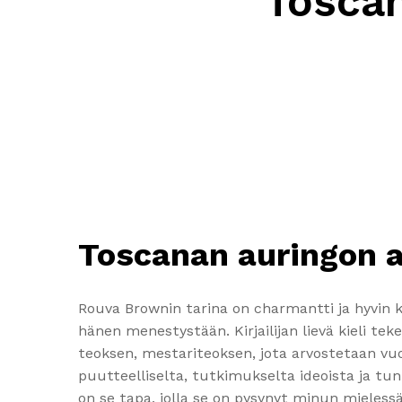
Toscan
Toscanan auringon a
Rouva Brownin tarina on charmantti ja hyvin 
hänen menestystään. Kirjailijan lievä kieli te
teoksen, mestariteoksen, jota arvostetaan vuos
puutteelliselta, tutkimukselta ideoista ja tun
on se tapa, jolla se on pysynyt minun mieless