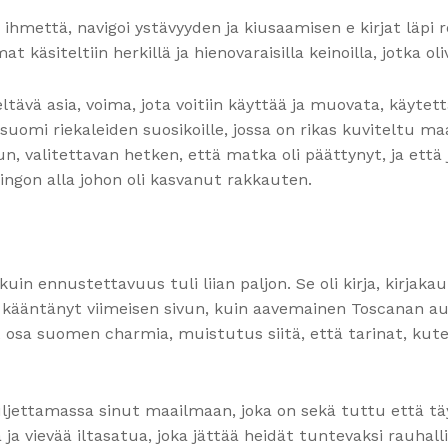
 ihmettä, navigoi ystävyyden ja kiusaamisen e kirjat​ läpi r
 käsiteltiin herkillä ja hienovaraisilla keinoilla, jotka o
eltävä asia, voima, jota voitiin käyttää ja muovata, käyte
suomi riekaleiden suosikoille, jossa on rikas kuviteltu ma
run, valitettavan hetken, että matka oli päättynyt, ja e
ingon alla johon oli kasvanut rakkauten.
n kuin ennustettavuus tuli liian paljon. Se oli kirja, kirj
n kääntänyt viimeisen sivun, kuin aavemainen Toscanan aur
t osa suomen charmia, muistutus siitä, että tarinat, kut
kuljettamassa sinut maailmaan, joka on sekä tuttu että tä
a ja vievää iltasatua, joka jättää heidät tuntevaksi rauhall