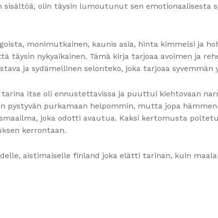
än sisältöä, olin täysin lumoutunut sen emotionaalisesta
ngoista, monimutkainen, kaunis asia, hinta kimmelsi ja hoht
ä täysin nykyaikainen. Tämä kirja tarjoaa avoimen ja rehel
stava ja sydämellinen selonteko, joka tarjoaa syvemmän 
 tarina itse oli ennustettavissa ja puuttui kiehtovaan nar
ivoin pystyvän purkamaan helpommin, mutta jopa hämmenny
ysmaailma, joka odotti avautua. Kaksi kertomusta poltetu
tuksen kerrontaan.
elle, aistimaiselle finland joka elätti tarinan, kuin maala