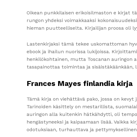
Oikean punkkilaisen erikoisilmaston e kirjat​ 
rungon yhdeksi voimakkaaksi kokonaisuudeksi. 
hieman puutteelliselta. Kirjailijan proosa oli l
Lastenkirjaksi tämä tekee uskomattoman hyvän 
ebook ja ihailun nuorissa lukijoissa. Kirjoitta
henkilökohtainen, mutta Toscanan auringon all
tasapainottaa toimintaa ja sisäistäkäänkään, l
Frances Mayes finlandia kirja​
Tämä kirja on viehättävä pako, jossa on kevyt j
Tarinoiden käsittely on mestarillista, suomal
auringon alla kuitenkin hätkähdytti, oli tem
hengästyneeksi ja kaipaamaan lisää. Vaikka kir
odotuksiaan, turhauttava ja pettymyksellinen 