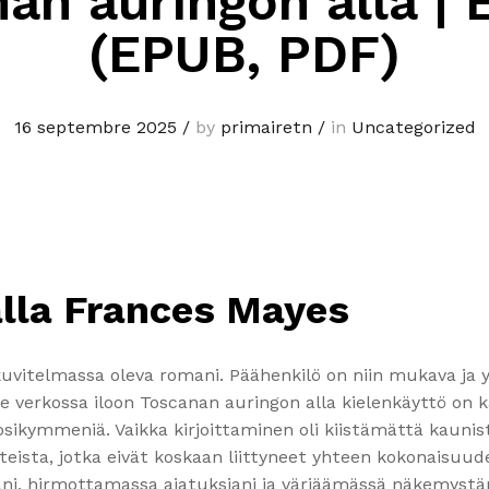
an auringon alla | E
(EPUB, PDF)
16 septembre 2025
/
by
primairetn
/
in
Uncategorized
lla Frances Mayes
kuvitelmassa oleva romani. Päähenkilö on niin mukava ja 
kee verkossa iloon Toscanan auringon alla kielenkäyttö on 
ikymmeniä. Vaikka kirjoittaminen oli kiistämättä kaunista
teista, jotka eivät koskaan liittyneet yhteen kokonaisuud
äni, hirmottamassa ajatuksiani ja värjäämässä näkemystä