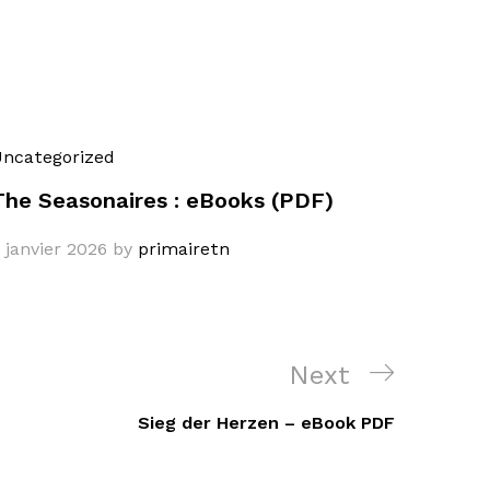
ncategorized
The Seasonaires : eBooks (PDF)
 janvier 2026
by
primairetn
Next
Next
Post
Sieg der Herzen – eBook PDF