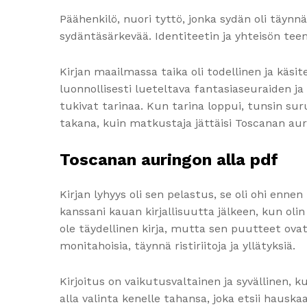
Päähenkilö, nuori tyttö, jonka sydän oli täynnä
sydäntäsärkevää. Identiteetin ja yhteisön teemat
Kirjan maailmassa taika oli todellinen ja käsit
luonnollisesti lueteltava fantasiaseuraiden ja 
tukivat tarinaa. Kun tarina loppui, tunsin su
takana, kuin matkustaja jättäisi Toscanan aur
Toscanan auringon alla pdf
Kirjan lyhyys oli sen pelastus, se oli ohi enne
kanssani kauan kirjallisuutta jälkeen, kun oli
ole täydellinen kirja, mutta sen puutteet ova
monitahoisia, täynnä ristiriitoja ja yllätyksiä.
Kirjoitus on vaikutusvaltainen ja syvällinen, 
alla valinta kenelle tahansa, joka etsii hauska