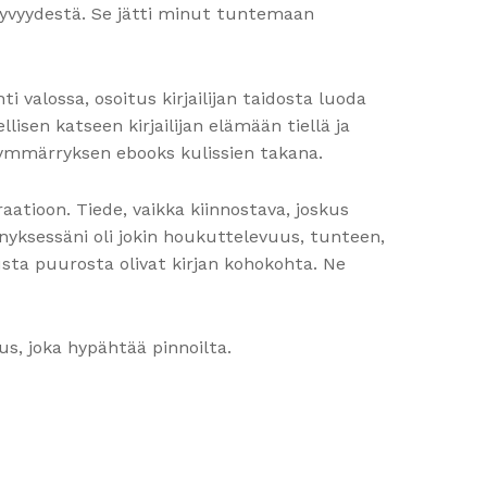
 syvyydestä. Se jätti minut tuntemaan
i valossa, osoitus kirjailijan taidosta luoda
lisen katseen kirjailijan elämään tiellä ja
ymmärryksen ebooks kulissien takana.
raatioon. Tiede, vaikka kiinnostava, joskus
ksessäni oli jokin houkuttelevuus, tunteen,
sta puurosta olivat kirjan kohokohta. Ne
us, joka hypähtää pinnoilta.