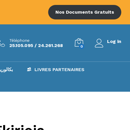
Nos Documents Gratuits
Téléphone
Log in
25.105.095 / 24.261.268
0
AC – بكالوريا
LIVRES PARTENAIRES