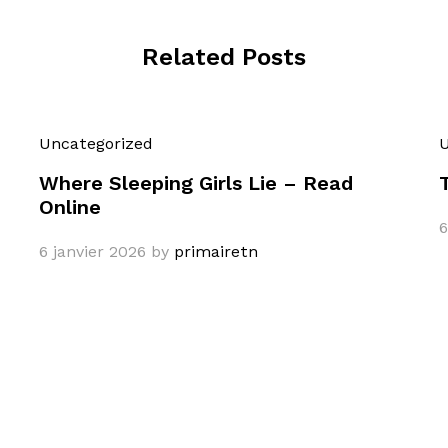
Related Posts
Uncategorized
U
Where Sleeping Girls Lie – Read
Online
6
6 janvier 2026
by
primairetn