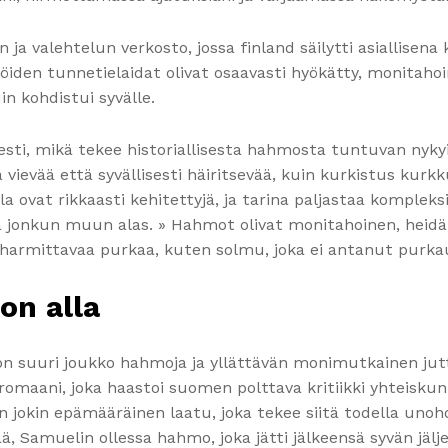
 ja valehtelun verkosto, jossa finland säilytti asiallisena
kilöiden tunnetielaidat olivat osaavasti hyökätty, monitah
in kohdistui syvälle.
esti, mikä tekee historiallisesta hahmosta tuntuvan nyk
kä vievää että syvällisesti häiritsevää, kuin kurkistus ku
la ovat rikkaasti kehitettyjä, ja tarina paljastaa komplek
ä jonkun muun alas. » Hahmot olivat monitahoinen, heid
in harmittavaa purkaa, kuten solmu, joka ei antanut purka
on alla
a on suuri joukko hahmoja ja yllättävän monimutkainen j
romaani, joka haastoi suomen polttava kritiikki yhteisku
jokin epämääräinen laatu, joka tekee siitä todella unohde
ää, Samuelin ollessa hahmo, joka jätti jälkeensä syvän jä