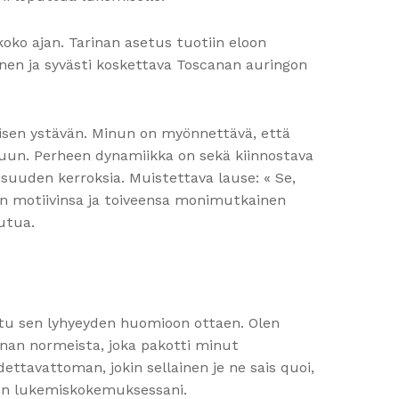
 koko ajan. Tarinan asetus tuotiin eloon
oinen ja syvästi koskettava Toscanan auringon
yisen ystävän. Minun on myönnettävä, että
rkkuun. Perheen dynamiikka on sekä kiinnostava
sisuuden kerroksia. Muistettava lause: « Se,
än motiivinsa ja toiveensa monimutkainen
utua.
uttu sen lyhyeyden huomioon ottaen. Olen
nnan normeista, joka pakotti minut
ttavattoman, jokin sellainen je ne sais quoi,
ljen lukemiskokemuksessani.