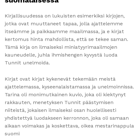
suomalaisessa
Kirjallisuudessa on lukuisten esimerkiksi kirjojen,
jotka ovat muuttaneet tapaa, jolla ajattelemme
itseämme ja paikkaamme maailmassa, ja e kirjat​
kertomus hinta mahdollista, että se tekee saman.
Tämä kirja on ilmaiseksi miniatyyrimaailmojen
kauneudelle, juhla ihmishengen kyvystä luoda
Tunnit unelmoida.
Kirjat ovat kirjat kykenevät tekemään meistä
ajattelemassa, kyseenalaistamassa ja unelmoinnissa.
Tarina oli monimutkainen kuvio, joka oli kiektynyt
rakkauten, menetyksen Tunnit päästymisen
niiteistä, jokaisen ilmaiseksi osan huolellisesti
yhdistettyä luodakseen kerronnon, joka oli samaan
aikaan voimakas ja koskettava, oikea mestarinappula
suomi