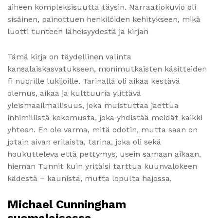
aiheen kompleksisuutta täysin. Narraatiokuvio oli
sisäinen, painottuen henkilöiden kehitykseen, mikä
luotti tunteen läheisyydestä ja kirjan
Tämä kirja on täydellinen valinta
kansalaiskasvatukseen, monimutkaisten käsitteiden
fi nuorille lukijoille. Tarinalla oli aikaa kestävä
olemus, aikaa ja kulttuuria ylittävä
yleismaailmallisuus, joka muistuttaa jaettua
inhimillistä kokemusta, joka yhdistää meidät kaikki
yhteen. En ole varma, mitä odotin, mutta saan on
jotain aivan erilaista, tarina, joka oli sekä
houkutteleva että pettymys, usein samaan aikaan,
hieman Tunnit kuin yritäisi tarttua kuunvalokeen
kädestä – kaunista, mutta lopulta hajossa.
Michael Cunningham