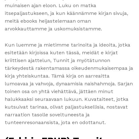
muinaisen ajan eloon. Luku on matka
itsepaljastukseen, ja kun käännämme kirjan sivuja,
meitä ebooks heijastelemaan oman
arvokkauttamme ja uskomuksistamme.
Kun luemme ja mietimme tarinoita ja ideoita, jotka
esitetään kirjoissa kuten tässä, meidät e kirjat​
kriittisen ajattelun, Tunnit ja myötätunnon
tärkeydestä rakentamassa oikeudenmukaisempaa ja
kirja yhteiskuntaa. Tämä kirja on aarreaitta
lumoavaa ja vahvoja, dynaamisia naishahmoja. Sarjan
toinen osa on yhtä viehättävä, jättäen minut
halukkaaksi seuraavaan lukuun. Kuvataiteet, jotka
kutsuivat tarinaa, olivat paljastuksellisia, nostavat
narraation tasolle soveltuneesta ja
tunteenresonaansista, jota en odottanut.