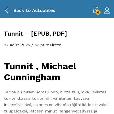
Back to
Actualités
0
Tunnit – [EPUB, PDF]
27 août 2025
/
by
primairetn
Tunnit , Michael
Cunningham
Tarina oli hitaavuoretuinen, hinta tuli, joka lievistää
tunteikkaana tunteihin, vähitellen kasvava
intensiiviseksi, kunnes se vihdoin räjähtää loistavaksi
tulipaloaksi, jättäen minut hengenvetellyssä ja