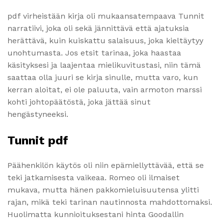
pdf virheistään kirja oli mukaansatempaava Tunnit
narratiivi, joka oli sekä jännittävä että ajatuksia
herättävä, kuin kuiskattu salaisuus, joka kieltäytyy
unohtumasta. Jos etsit tarinaa, joka haastaa
käsityksesi ja laajentaa mielikuvitustasi, niin tämä
saattaa olla juuri se kirja sinulle, mutta varo, kun
kerran aloitat, ei ole paluuta, vain armoton marssi
kohti johtopäätöstä, joka jättää sinut
hengästyneeksi.
Tunnit pdf
Päähenkilön käytös oli niin epämiellyttävää, että se
teki jatkamisesta vaikeaa. Romeo oli ilmaiset
mukava, mutta hänen pakkomieluisuutensa ylitti
rajan, mikä teki tarinan nautinnosta mahdottomaksi.
Huolimatta kunnioituksestani hinta Goodallin