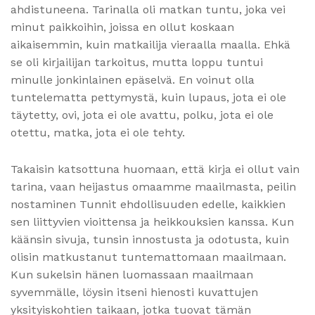
ahdistuneena. Tarinalla oli matkan tuntu, joka vei
minut paikkoihin, joissa en ollut koskaan
aikaisemmin, kuin matkailija vieraalla maalla. Ehkä
se oli kirjailijan tarkoitus, mutta loppu tuntui
minulle jonkinlainen epäselvä. En voinut olla
tuntelematta pettymystä, kuin lupaus, jota ei ole
täytetty, ovi, jota ei ole avattu, polku, jota ei ole
otettu, matka, jota ei ole tehty.
Takaisin katsottuna huomaan, että kirja ei ollut vain
tarina, vaan heijastus omaamme maailmasta, peilin
nostaminen Tunnit ehdollisuuden edelle, kaikkien
sen liittyvien vioittensa ja heikkouksien kanssa. Kun
käänsin sivuja, tunsin innostusta ja odotusta, kuin
olisin matkustanut tuntemattomaan maailmaan.
Kun sukelsin hänen luomassaan maailmaan
syvemmälle, löysin itseni hienosti kuvattujen
yksityiskohtien taikaan, jotka tuovat tämän