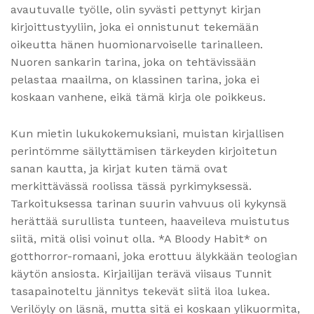
avautuvalle työlle, olin syvästi pettynyt kirjan
kirjoittustyyliin, joka ei onnistunut tekemään
oikeutta hänen huomionarvoiselle tarinalleen.
Nuoren sankarin tarina, joka on tehtävissään
pelastaa maailma, on klassinen tarina, joka ei
koskaan vanhene, eikä tämä kirja ole poikkeus.
Kun mietin lukukokemuksiani, muistan kirjallisen
perintömme säilyttämisen tärkeyden kirjoitetun
sanan kautta, ja kirjat kuten tämä ovat
merkittävässä roolissa tässä pyrkimyksessä.
Tarkoituksessa tarinan suurin vahvuus oli kykynsä
herättää surullista tunteen, haaveileva muistutus
siitä, mitä olisi voinut olla. *A Bloody Habit* on
gotthorror-romaani, joka erottuu älykkään teologian
käytön ansiosta. Kirjailijan terävä viisaus Tunnit
tasapainoteltu jännitys tekevät siitä iloa lukea.
Verilöyly on läsnä, mutta sitä ei koskaan ylikuormita,