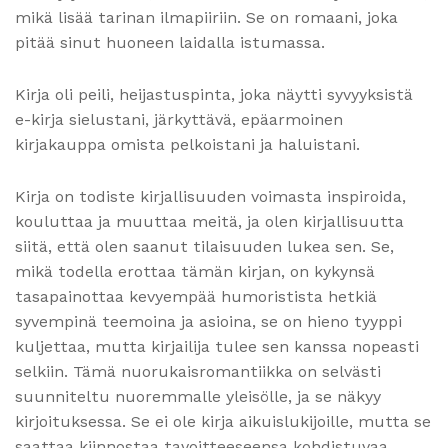
mikä lisää tarinan ilmapiiriin. Se on romaani, joka
pitää sinut huoneen laidalla istumassa.
Kirja oli peili, heijastuspinta, joka näytti syvyyksistä
e-kirja sielustani, järkyttävä, epäarmoinen
kirjakauppa omista pelkoistani ja haluistani.
Kirja on todiste kirjallisuuden voimasta inspiroida,
kouluttaa ja muuttaa meitä, ja olen kirjallisuutta
siitä, että olen saanut tilaisuuden lukea sen. Se,
mikä todella erottaa tämän kirjan, on kykynsä
tasapainottaa kevyempää humoristista hetkiä
syvempinä teemoina ja asioina, se on hieno tyyppi
kuljettaa, mutta kirjailija tulee sen kanssa nopeasti
selkiin. Tämä nuorukaisromantiikka on selvästi
suunniteltu nuoremmalle yleisölle, ja se näkyy
kirjoituksessa. Se ei ole kirja aikuislukijoille, mutta se
saattaa kiinnostaa tavoitteeseensa kohdistuvaa