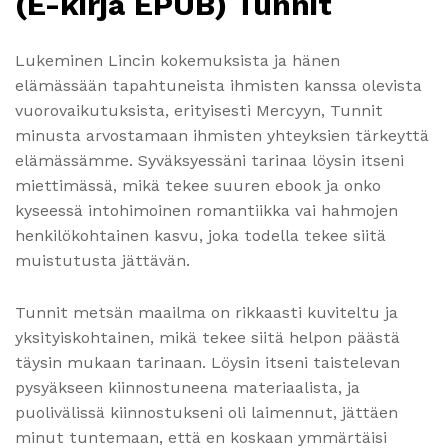
(E-kirja EPUB) Tunnit
Lukeminen Lincin kokemuksista ja hänen
elämässään tapahtuneista ihmisten kanssa olevista
vuorovaikutuksista, erityisesti Mercyyn, Tunnit
minusta arvostamaan ihmisten yhteyksien tärkeyttä
elämässämme. Syväksyessäni tarinaa löysin itseni
miettimässä, mikä tekee suuren ebook ja onko
kyseessä intohimoinen romantiikka vai hahmojen
henkilökohtainen kasvu, joka todella tekee siitä
muistutusta jättävän.
Tunnit metsän maailma on rikkaasti kuviteltu ja
yksityiskohtainen, mikä tekee siitä helpon päästä
täysin mukaan tarinaan. Löysin itseni taistelevan
pysyäkseen kiinnostuneena materiaalista, ja
puolivälissä kiinnostukseni oli laimennut, jättäen
minut tuntemaan, että en koskaan ymmärtäisi