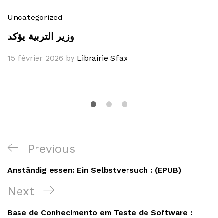
Uncategorized
وزير التربية يؤكد
15 février 2026
by
Librairie Sfax
Navigation
Previous
Previous
de
Post
Anständig essen: Ein Selbstversuch : (EPUB)
l’article
Next
Next
Post
Base de Conhecimento em Teste de Software :