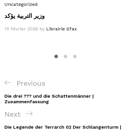
Uncategorized
وزير التربية يؤكد
15 février 2026
by
Librairie Sfax
Navigation
Previous
Previous
de
Post
Die drei ??? und die Schattenmänner |
l’article
Zusammenfassung
Next
Next
Post
Die Legende der Terrarch 02 Der Schlangenturm |