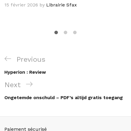
15 février 2026
by
Librairie Sfax
Navigation
Previous
Previous
de
Post
Hyperion : Review
l’article
Next
Next
Post
Ongetemde onschuld – PDF’s altijd gratis toegang
Paiement sécurisé