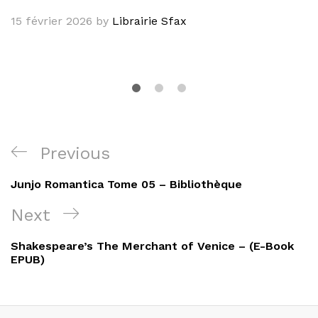
15 février 2026
by
Librairie Sfax
Navigation
Previous
Previous
de
Post
Junjo Romantica Tome 05 – Bibliothèque
l’article
Next
Next
Post
Shakespeare’s The Merchant of Venice – (E-Book
EPUB)