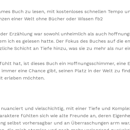
tsames Buch zu lesen, mit kostenloses schnellen Tempo 
nzen einer Welt ohne Bücher oder Wissen fb2
der Erzählung war sowohl unheimlich als auch hoffnungs
dem ich es gelesen hatte. Der Fokus des Buches auf die 
zliche Schicht an Tiefe hinzu, was sie zu mehr als nur e
efühlt hat, ist dieses Buch ein Hoffnungsschimmer, eine 
mmer eine Chance gibt, seinen Platz in der Welt zu finde
it erleben möchten.
uanciert und vielschichtig, mit einer Tiefe und Komplexi
haraktere fühlten sich wie alte Freunde an, deren Eigenh
ng selbst vorhersagbar und an Überraschungen arm war. 