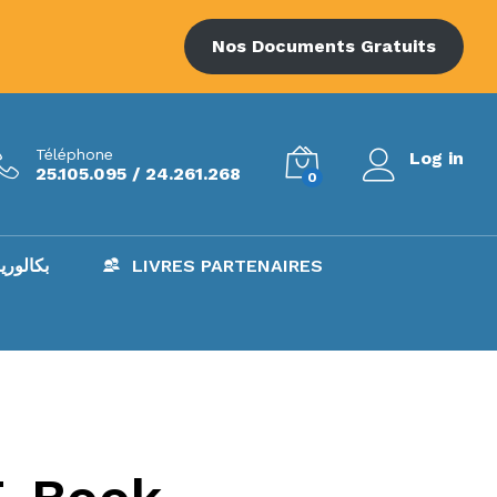
Nos Documents Gratuits
Téléphone
Log in
25.105.095 / 24.261.268
0
AC – بكالوريا
LIVRES PARTENAIRES