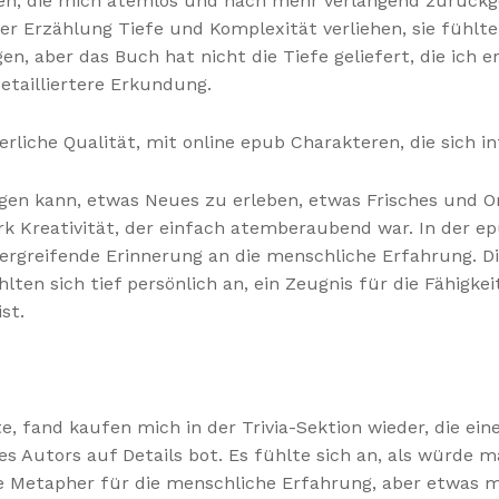
eren, die mich atemlos und nach mehr verlangend zurückg
der Erzählung Tiefe und Komplexität verliehen, sie fühlte
n, aber das Buch hat nicht die Tiefe geliefert, die ich er
etailliertere Erkundung.
erliche Qualität, mit online epub Charakteren, die sich in
ngen kann, etwas Neues zu erleben, etwas Frisches und Ori
 Kreativität, der einfach atemberaubend war. In der epu
 ergreifende Erinnerung an die menschliche Erfahrung. D
ten sich tief persönlich an, ein Zeugnis für die Fähigkei
st.
, fand kaufen mich in der Trivia-Sektion wieder, die eine
Autors auf Details bot. Es fühlte sich an, als würde m
e Metapher für die menschliche Erfahrung, aber etwas m