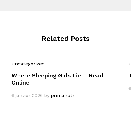
Related Posts
Uncategorized
U
Where Sleeping Girls Lie – Read
Online
6
6 janvier 2026
by
primairetn