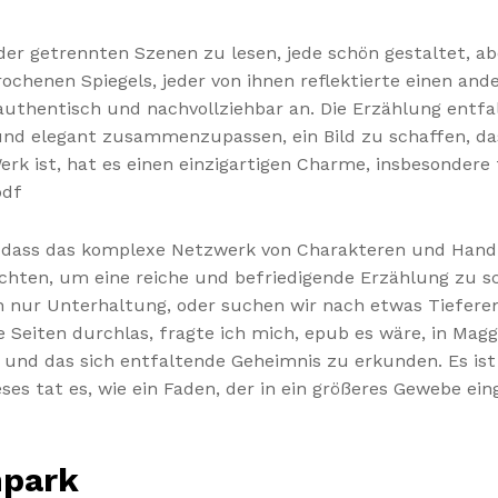
nder getrennten Szenen zu lesen, jede schön gestaltet, a
ochenen Spiegels, jeder von ihnen reflektierte einen an
uthentisch und nachvollziehbar an. Die Erzählung entfal
 und elegant zusammenzupassen, ein Bild zu schaffen, da
Werk ist, hat es einen einzigartigen Charme, insbesondere
pdf
rs, dass das komplexe Netzwerk von Charakteren und Han
lochten, um eine reiche und befriedigende Erzählung zu s
h nur Unterhaltung, oder suchen wir nach etwas Tiefere
Seiten durchlas, fragte ich mich, epub es wäre, in Magg
nd das sich entfaltende Geheimnis zu erkunden. Es ist s
eses tat es, wie ein Faden, der in ein größeres Gewebe e
hpark