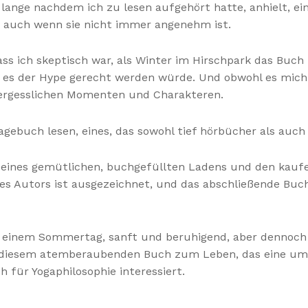
 lange nachdem ich zu lesen aufgehört hatte, anhielt, ein
t, auch wenn sie nicht immer angenehm ist.
dass ich skeptisch war, als Winter im Hirschpark das Buc
ob es der Hype gerecht werden würde. Und obwohl es mich
vergesslichen Momenten und Charakteren.
 Tagebuch lesen, eines, das sowohl tief hörbücher als auc
en eines gemütlichen, buchgefüllten Ladens und den ka
s Autors ist ausgezeichnet, und das abschließende Buch
an einem Sommertag, sanft und beruhigend, aber dennoch
n diesem atemberaubenden Buch zum Leben, das eine umf
ch für Yogaphilosophie interessiert.