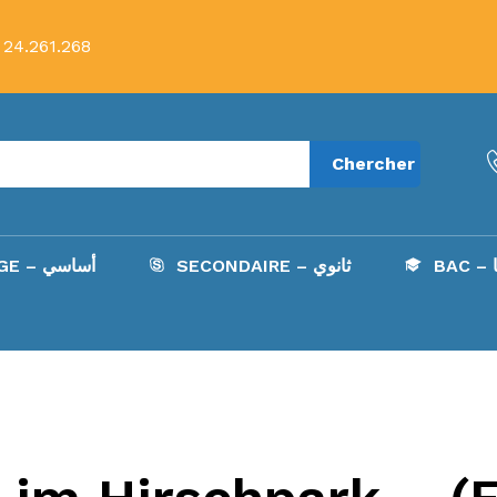
 24.261.268
Chercher
B
SECONDAIRE – ثانوي
COLLÈGE – أساسي