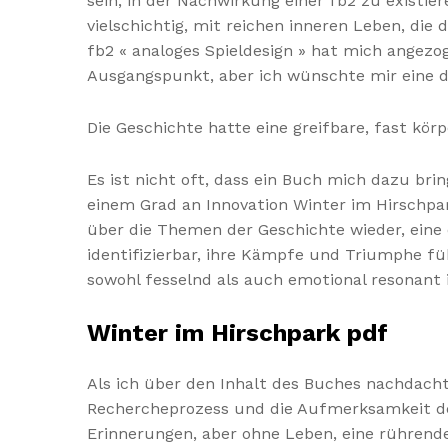
sein, in der Nachwirkung einer fb2 zu existi
vielschichtig, mit reichen inneren Leben, die 
fb2 « analoges Spieldesign » hat mich angezoge
Ausgangspunkt, aber ich wünschte mir eine d
Die Geschichte hatte eine greifbare, fast körp
Es ist nicht oft, dass ein Buch mich dazu bri
einem Grad an Innovation Winter im Hirschpark
über die Themen der Geschichte wieder, eine
identifizierbar, ihre Kämpfe und Triumphe fühl
sowohl fesselnd als auch emotional resonant i
Winter im Hirschpark pdf
Als ich über den Inhalt des Buches nachdachte
Rechercheprozess und die Aufmerksamkeit des 
Erinnerungen, aber ohne Leben, eine rührend