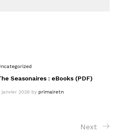
ncategorized
The Seasonaires : eBooks (PDF)
 janvier 2026
by
primairetn
Next
Next