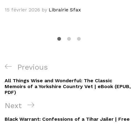
15 février 2026
by
Librairie Sfax
Navigation
Previous
Previous
de
Post
All Things Wise and Wonderful: The Classic
l’article
Memoirs of a Yorkshire Country Vet | eBook (EPUB,
PDF)
Next
Next
Post
Black Warrant: Confessions of a Tihar Jailer | Free