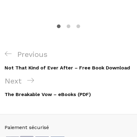
Navigation
Previous
Previous
de
Post
Not That Kind of Ever After – Free Book Download
l’article
Next
Next
Post
The Breakable Vow – eBooks (PDF)
Paiement sécurisé