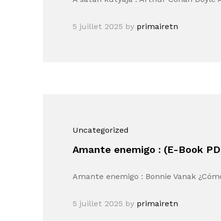
5 juillet 2025
by
primairetn
Uncategorized
Amante enemigo : (E-Book PD
Amante enemigo : Bonnie Vanak ¿Cómo
5 juillet 2025
by
primairetn