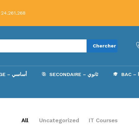
 24.261.268
Chercher
B
SECONDAIRE – ثانوي
COLLÈGE – أساسي
All
Uncategorized
IT Courses