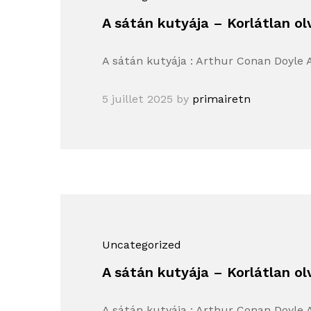
A sátán kutyája – Korlátlan ol
A sátán kutyája : Arthur Conan Doyle 
5 juillet 2025
by
primairetn
Uncategorized
A sátán kutyája – Korlátlan ol
A sátán kutyája : Arthur Conan Doyle 