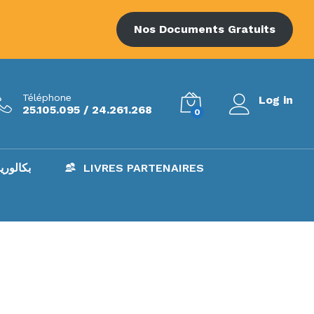
Nos Documents Gratuits
Téléphone
Log in
25.105.095 / 24.261.268
0
AC – بكالوريا
LIVRES PARTENAIRES