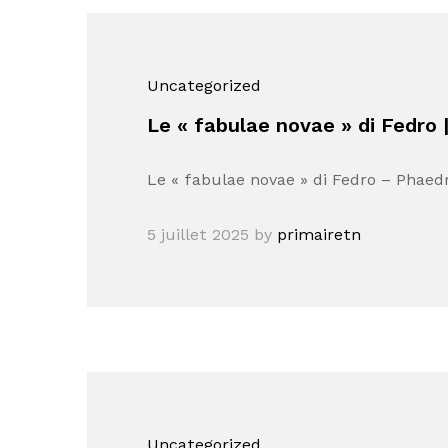
Uncategorized
Le « fabulae novae » di Fedro |
Le « fabulae novae » di Fedro – Phaed
5 juillet 2025
by
primairetn
Uncategorized