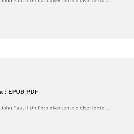
 John Paul II Un libro divertente e divertente,…
za : EPUB PDF
 John Paul II Un libro divertente e divertente,…