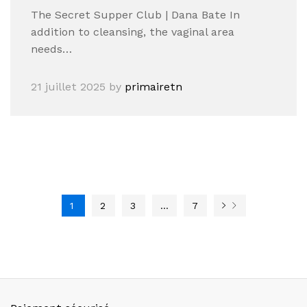
The Secret Supper Club | Dana Bate In
addition to cleansing, the vaginal area
needs…
21 juillet 2025
by
primairetn
1
2
3
…
7