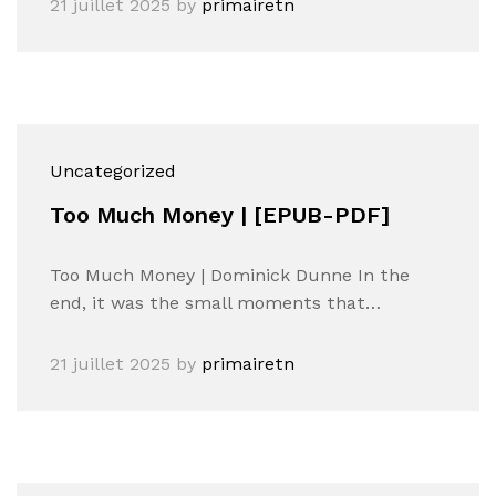
21 juillet 2025
by
primairetn
Uncategorized
Too Much Money | [EPUB-PDF]
Too Much Money | Dominick Dunne In the
end, it was the small moments that…
21 juillet 2025
by
primairetn