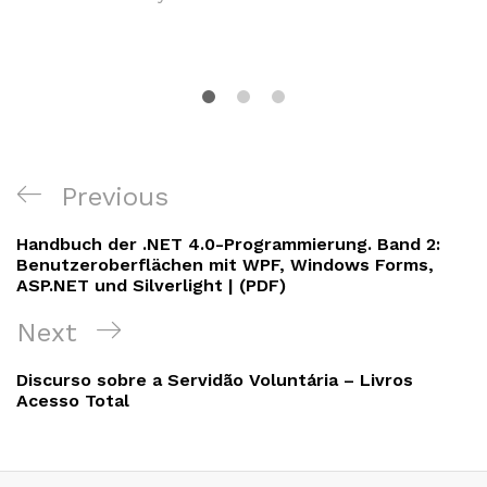
Navigation
Previous
Previous
de
Post
Handbuch der .NET 4.0-Programmierung. Band 2:
l’article
Benutzeroberflächen mit WPF, Windows Forms,
ASP.NET und Silverlight | (PDF)
Next
Next
Post
Discurso sobre a Servidão Voluntária – Livros
Acesso Total