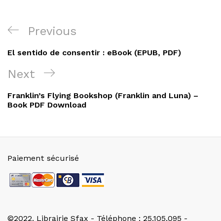
Navigation
Previous
Previous
de
Post
El sentido de consentir : eBook (EPUB, PDF)
l’article
Next
Next
Post
Franklin’s Flying Bookshop (Franklin and Luna) –
Book PDF Download
Paiement sécurisé
©2022. Librairie Sfax - Téléphone : 25.105.095 -