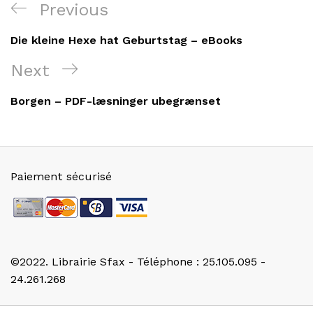
Navigation
Previous
Previous
de
Post
Die kleine Hexe hat Geburtstag – eBooks
l’article
Next
Next
Post
Borgen – PDF-læsninger ubegrænset
Paiement sécurisé
©2022. Librairie Sfax - Téléphone : 25.105.095 -
24.261.268